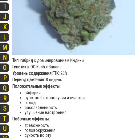
I
J
K
L
M
N
Тип:
гибрид с доминированием Индики
O
Генетика:
OG Kush x Banana
Уровень содержания ГТК:
26%
P
Период цветения:
8 недель
Положительные эффекты:
Q
эйфория
R
чувство благополучия и счастья
голод
S
расслабленность
улучшение настроения
T
Побочные эффекты:
тревожность
U
головокружения
сухость во рту