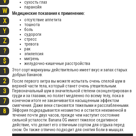
V
сухость глаз
паранойя
W
Медицинские показания к применению:
отсутствие аппетита
X
тошнота
боль
Y
судороги
стресс
Z
тревога
рак
?
эпилепсия
мигрень
$
желудочно-кишечные расстройства
Этот сорт марихуаны действительно имеет вкус и запах старых
1
добрых бананов.
2
После первого хитра вы можете испытать очень спелой шум в
верхней части тела, который станет очень утешительным.
3
Первоначальный шум в значительной степени сконцентрирован в
груди и за глазами, но ползет медленно по всему телу, пока в
7
конечном итоге не заканчивается насыщенным эффектом
смягчения. Даже веки становятся тяжелыми и расслабленными.
8
Эйфория подкрадывается незаметно и остается неизменной в
течение почти двух часов, прежде чем наступит состояние
сильной усталости. Banana OG имеет тяжелое седативное
действие, что делает его отличным сортом для отдыха перед
сном. Он также отлично подходит для снятия боли в мышцах.