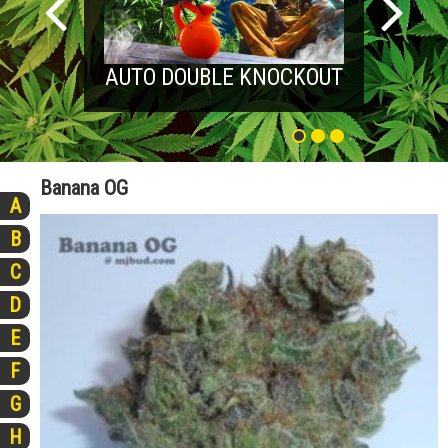
AUTO DOUBLE KNOCKOUT
Banana OG
A
B
C
D
E
F
G
H