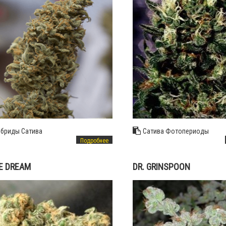
ибриды
Сатива
Сатива
Фотопериоды
Подробнее
E DREAM
DR. GRINSPOON