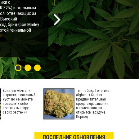
ики с
К 32%) и огромным
мол, отвечающих за
. Высокий
ход бридеров Marley
 этой гениальной
...
Если вы мечтали
Тип: гибрид Генетика:
вырастить сативный
Afghani x Catpiss
куст, но не можете
Предпочтительная
позволить себе
среда выращивания:
поставить вокруг
в помещении, на
своих растений
открытом воздухе
Период
ПОСЛЕДНИЕ ОБНОВЛЕНИЯ