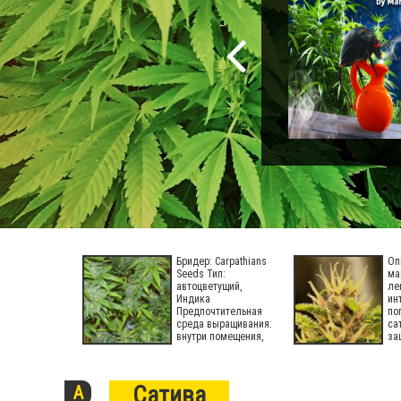
Бридер: Carpathians
Оп
Seeds Тип:
ма
автоцветущий,
ле
Индика
ин
Предпочтительная
по
среда выращивания:
са
внутри помещения,
за
на открытом воздухе
Од
Высота
Сатива
A