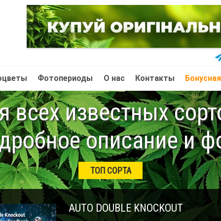
оцветы
Фотопериоды
О нас
Контакты
Бонусная
 всех известных сор
дробное описание и ф
ТОП СОРТА
AUTO DOUBLE KNOCKOUT