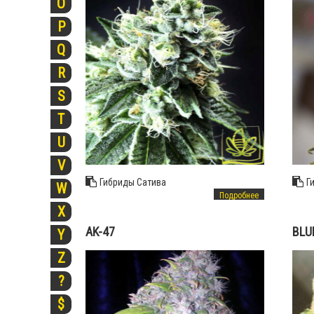
O
P
Q
R
S
T
U
V
Гибриды
Сатива
Г
W
Подробнее
X
AK-47
BLU
Y
Z
?
$