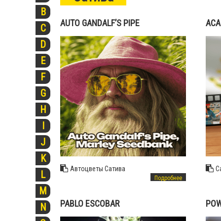
B
AUTO GANDALF’S PIPE
ACA
C
D
E
F
G
H
I
J
K
Автоцветы
Сатива
С
L
Подробнее
M
PABLO ESCOBAR
POW
N