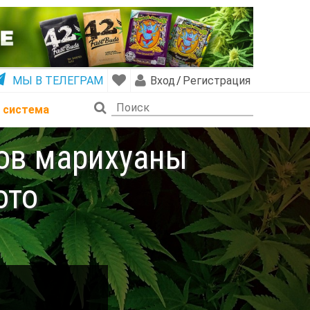
МЫ В ТЕЛЕГРАМ
Вход
/
Регистрация
 система
тов марихуаны
ото