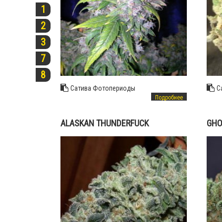
1
2
3
7
8
Сатива
Фотопериоды
С
Подробнее
ALASKAN THUNDERFUCK
GHO