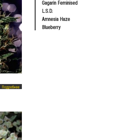
Gagarin Feminised
L.S.D.
Amnesia Haze
Blueberry
Подробнее