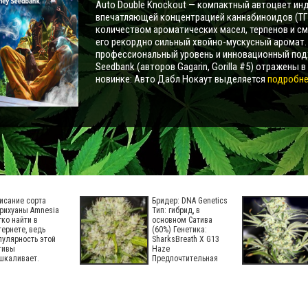
Auto Double Knockout — компактный автоцвет инд
впечатляющей концентрацией каннабиноидов (ТГ
количеством ароматических масел, терпенов и с
его рекордно сильный хвойно-мускусный аромат
профессиональный уровень и инновационный под
Seedbank (авторов Gagarin, Gorilla #5) отражены в
новинке: Авто Дабл Нокаут выделяется
подробнее
исание сорта
Бридер: DNA Genetics
рихуаны Amnesia
Тип: гибрид, в
гко найти в
основном Сатива
тернете, ведь
(60%) Генетика:
пулярность этой
SharksBreath X G13
тивы
Haze
шкаливает.
Предпочтительная
нако в