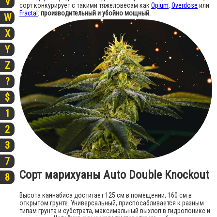
V
сорт конкурирует с такими тяжеловесам как
Opium
,
Overdose
или
Fractal
:
производительный и убойно мощный.
W
X
Y
Z
?
$
1
2
3
7
Сорт марихуаны Auto Double Knockout
8
Высота каннабиса достигает 125 см в помещении, 160 см в
открытом грунте. Универсальный, приспосабливается к разным
типам грунта и субстрата, максимальный выхлоп в гидропонике и