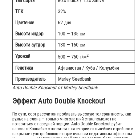
Тип сорта
80% Indica / 15% Sativa
ТГК
32%
Цветение
62 дня
Высота индор
100 — 135 см
Высота аутдор
130 — 160 см
2
Урожай
500 — 750 г/м
Генетика
Афганистан / Куба / Колумбия
Производитель
Marley Seedbank
Auto Double Knockout от Marley Seedbank
Эффект Auto Double Knockout
По сути, сорт рассчитан пробивать высокую толерантность, как
ружьё на слона — только многолетний стаж поможет не
потеряться от средней порции. Auto Double Knockout рубит
наповал! Каннабис относится к категории сильнейших стрейнов и
накрывает употребляющего длительным седативным эффектом.