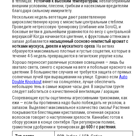
в теплицах.
Устойчив к высоким температурам
, неблагоприяным
внешним условиям, плесени, грибкам и насекомым-вредителям
благодаря сильному иммунитету.
Нескольких недель вегетации дают разветвленную
широколиственную крону с мясистым центральным стеблем.
Проведите нетрессовую тренировку (сгибание или ScroG), и
боковые ветви в дальнейшем уравняются по весу с центральной
верхушкой! Когда начинается цветение, к фруктовым оттенкам в
запахе добавляется
насыщенный сосново-землистый аромат с
нотками мускуса, дизеля и мускатного ореха
. На ветвях
образуются максимально плотные и густые соцветия, которые в
течение 4-5 недель превращаются в гигантские упругие колы.
Хорошо переносит различные условия освещения — лишь бы
хватало света, синего с красным на веге и побольше красного на
цветении. В большинстве случаев не требуется защита от прямых
солнечных лучей при выращивании на улице. Однако если
Auto
Double Knockout
вянет на солнцепёке, лучше обеспечить
небольшую тень в самые жаркие часы дня. В закрытом грунте
следует заботиться о качественной вентиляции / аэрации.
Созревающие кусты ощетинены агрессивными трихомами, как
ежи — если бы противника надо было побеждать не уколом, а
запахом. Выделяют максимальное количество смолы! Растения
покрываются блестящими кристаллами, огненная окраска
волосков говорит о наступлении зрелости. Каннабис готов к
сбору урожая в конце сентября. При регулярном поливе,
грамотном удобрении и тренировках
до 600 г с растения.