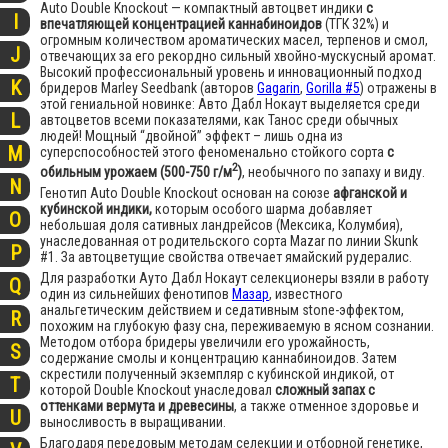
Auto Double Knockout — компактный автоцвет индики
с
I
впечатляющей концентрацией каннабиноидов
(ТГК 32%) и
огромным количеством ароматических масел, терпенов и смол,
J
отвечающих за его рекордно сильный хвойно-мускусный аромат.
Высокий профессиональный уровень и инновационный подход
K
бридеров Marley Seedbank (авторов
Gagarin
,
Gorilla #5
) отражены в
этой гениальной новинке: Авто Дабл Нокаут выделяется среди
L
автоцветов всеми показателями, как Танос среди обычных
людей! Мощный “двойной” эффект – лишь одна из
M
суперспособностей этого феноменально стойкого сорта
с
2
обильным урожаем (500-750 г/м
)
, необычного по запаху и виду.
N
Генотип Auto Double Knockout основан на союзе
афганской и
кубинской индики,
которым особого шарма добавляет
O
небольшая доля сативных ландрейсов (Мексика, Колумбия),
унаследованная от родительского сорта Mazar по линии Skunk
P
#1. За автоцветущие свойства отвечает ямайский рудералис.
Для разработки Ауто Дабл Нокаут селекционеры взяли в работу
Q
один из сильнейших фенотипов
Мазар
, известного
анальгетическим действием и седативным stone-эффектом,
R
похожим на глубокую фазу сна, переживаемую в ясном сознании.
Методом отбора бридеры увеличили его урожайность,
S
содержание смолы и концентрацию каннабиноидов. Затем
скрестили полученный экземпляр с кубинской индикой, от
T
которой Double Knockout унаследовал
сложный запах с
оттенками вермута и древесины
, а также отменное здоровье и
U
выносливость в выращивании.
Благодаря передовым методам селекции и отборной генетике,