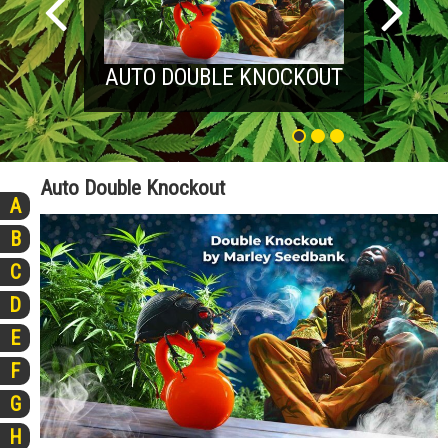
AUTO DOUBLE KNOCKOUT
Auto Double Knockout
A
B
C
D
E
F
G
H