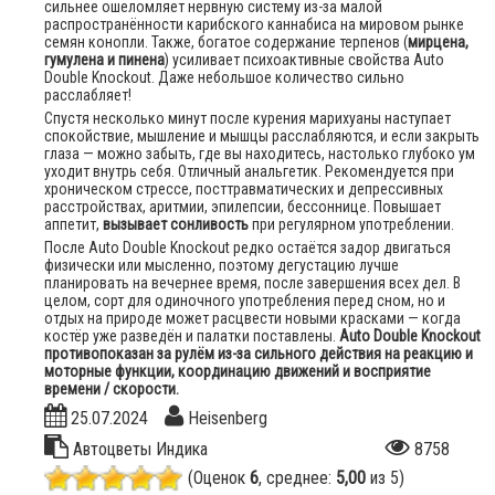
сильнее ошеломляет нервную систему из-за малой
распространённости карибского каннабиса на мировом рынке
семян конопли. Также, богатое содержание терпенов (
мирцена,
гумулена и пинена
) усиливает психоактивные свойства Auto
Double Knockout. Даже небольшое количество сильно
расслабляет!
Спустя несколько минут после курения марихуаны наступает
спокойствие, мышление и мышцы расслабляются, и если закрыть
глаза — можно забыть, где вы находитесь, настолько глубоко ум
уходит внутрь себя. Отличный анальгетик. Рекомендуется при
хроническом стрессе, посттравматических и депрессивных
расстройствах, аритмии, эпилепсии, бессоннице. Повышает
аппетит,
вызывает сонливость
при регулярном употреблении.
После Auto Double Knockout редко остаётся задор двигаться
физически или мысленно, поэтому дегустацию лучше
планировать на вечернее время, после завершения всех дел. В
целом, сорт для одиночного употребления перед сном, но и
отдых на природе может расцвести новыми красками — когда
костёр уже разведён и палатки поставлены.
Auto Double Knockout
противопоказан за рулём из-за сильного действия на реакцию и
моторные функции, координацию движений и восприятие
времени / скорости.
25.07.2024
Heisenberg
Автоцветы
Индика
8758
(Оценок
6
, среднее:
5,00
из 5)