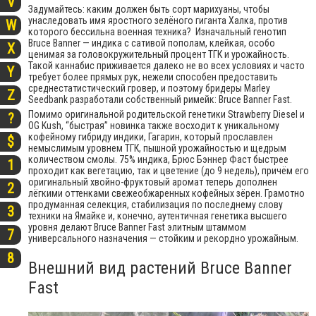
V
Задумайтесь: каким должен быть сорт марихуаны, чтобы
унаследовать имя яростного зелёного гиганта Халка, против
W
которого бессильна военная техника? Изначальный генотип
Bruce Banner — индика c сативой пополам, клейкая, особо
X
ценимая за головокружительный процент ТГК и урожайность.
Такой каннабис приживается далеко не во всех условиях и часто
Y
требует более прямых рук, нежели способен предоставить
среднестатистический гровер, и поэтому бридеры Marley
Z
Seedbank разработали собственный римейк: Bruce Banner Fast.
Помимо оригинальной родительской генетики Strawberry Diesel и
?
OG Kush, “быстрая” новинка также восходит к уникальному
кофейному гибриду индики, Гагарин, который прославлен
$
немыслимым уровнем ТГК, пышной урожайностью и щедрым
количеством смолы. 75% индика, Брюс Бэннер Фаст быстрее
1
проходит как вегетацию, так и цветение (до 9 недель), причём его
оригинальный хвойно-фруктовый аромат теперь дополнен
2
лёгкими оттенками свежеобжаренных кофейных зёрен. Грамотно
продуманная селекция, стабилизация по последнему слову
3
техники на Ямайке и, конечно, аутентичная генетика высшего
уровня делают Bruce Banner Fast элитным штаммом
7
универсального назначения — стойким и рекордно урожайным.
8
Внешний вид растений Bruce Banner
Fast