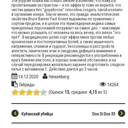
Эти упругие бошки настолько липкие и вонючие, что кажутся
пропитанными экстрактом — и по эффекту тоже не верится, что
чистая шишка без “доработок” способна создать такой коллапс
в организме юзера. Тем не менее, это правда: анальгетические
свойства Bruce Banner Fast более выражены по сравнению с
сортом-предком, и в целом эта термоядерная индика самых
прикуренных персонажей погружает на самое дно — максимум
что можно услышать от человека за весь вечер, это вялое “ого
прёт”. В медицинских целях сорт эффективен против любых
хронических и постоперативных болей, а также мышечного
напряжения, спазмов и судорог, бессонницы и расстройств
аппетита, панических атак и синдрома дефицита внимания и
гиперактивности. В рекреации рекомендуется к употреблению в
кругу близких или соло, в хорошо знакомой обстановке, и на
случай передозировки желательно заранее подготовить сладкое
питьё с витамином С. Действие длится до 3 часов.
14.12.2020
Heisenberg
Гибриды
14264
(Оценок
13
, среднее:
4,15
из 5)
Кубанский убийца
Dos Si Dos 33