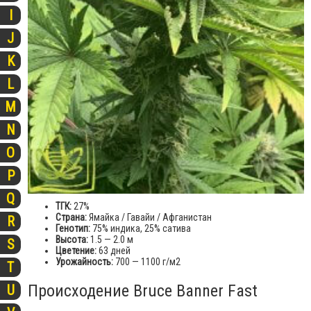
I
J
K
L
M
N
O
P
Q
ТГК:
27%
Страна:
Ямайка / Гавайи / Афганистан
R
Генотип:
75% индика, 25% сатива
Высота:
1.5 — 2.0 м
S
Цветение:
63 дней
Урожайность:
700 — 1100 г/м
2
T
Происходение Bruce Banner Fast
U