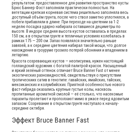
результатом: предоставленное для развития пространство кусты
Брюс Баннер Фэст заполняли практически полностью. На
вегетации крепкая корневая система решительно заполняла весь
доступный объём грунта, после чего ствол заметно уплотнялся, а
побеги прибавляли в длине. При переходе на цветении за 1-2
неделю посадка ударно набирала оставшиеся дециметры по
высоте. В индоре средняя высота кустов оставалась в пределах
150 см, а в открытом грунте и тепличных условиях колебалась в
рамках 175 — 200 см. Запах появлялся значительно раньше
завязей, а к середине цветения набирал такой мощи, что долгое
нахождение в гроуруме грозило потерей обоняния и впадением в
летаргию.
Красота созревающих кустов — неописуема, нужен настоящий
голландский художник с богатой палитрой красок. Насыщенный
и яркий зелёный оттенок отличает Bruce Banner Fast от менее
экзотических разновидностей, свидетельствуя о присутствии
тропическиих сатив в генотипе: гавайских, ямайских, тайских,
мексиканских и колумбийских. Приятной особенностью нового
фаст-гибрида оказались крупные густые колы, насквозь
пропитанные ароматной смолой — её столько, что насекомые
паразиты пролетают и проползают мимо в ужасе перед ядовитым
запахом. Созревание в открытом грунте наступало к началу-
середине октября.
Эффект Bruce Banner Fast