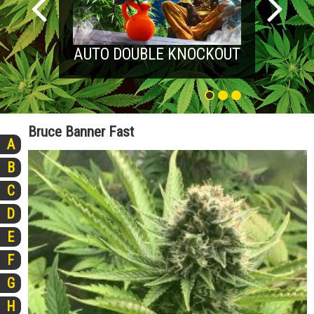
AUTO DOUBLE KNOCKOUT
Bruce Banner Fast
A
B
C
D
E
F
G
H