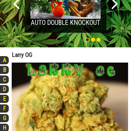
AUTO DOUBLE KNOCKOUT
Larry OG
A
B
C
D
E
F
G
H