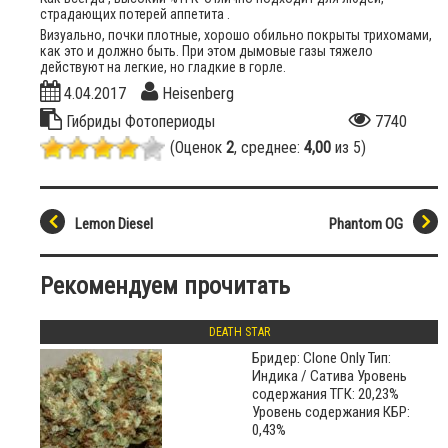
страдающих потерей аппетита .
Визуально, почки плотные, хорошо обильно покрыты трихомами,
как это и должно быть. При этом дымовые газы тяжело
действуют на легкие, но гладкие в горле.
4.04.2017
Heisenberg
Гибриды
Фотопериоды
7740
(Оценок
2
, среднее:
4,00
из 5)
Lemon Diesel
Phantom OG
Рекомендуем прочитать
DEATH STAR
Бридер: Clone Only Тип:
Индика / Сатива Уровень
содержания ТГК: 20,23%
Уровень содержания КБР:
0,43%