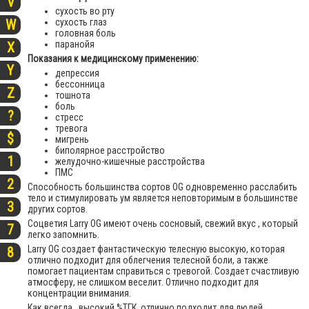
V
сухость во рту
сухость глаз
W
головная боль
паранойя
X
Показания к медицинскому применению:
Y
депрессия
бессонница
Z
тошнота
боль
?
стресс
тревога
$
мигрень
биполярное расстройство
1
желудочно-кишечные расстройства
ПМС
2
Способность большинства сортов OG одновременно расслабить
тело и стимулировать ум является неповторимым в большинстве
3
других сортов.
Соцветия Larry OG имеют очень сосновый, свежий вкус , который
7
легко запомнить.
Larry OG создает фантастическую телесную высокую, которая
8
отлично подходит для облегчения телесной боли, а также
помогает пациентам справиться с тревогой. Создает счастливую
атмосферу, не слишком веселит. Отлично подходит для
концентрации внимания.
Как всегда , высокий %ТГК отлично подходит для людей,