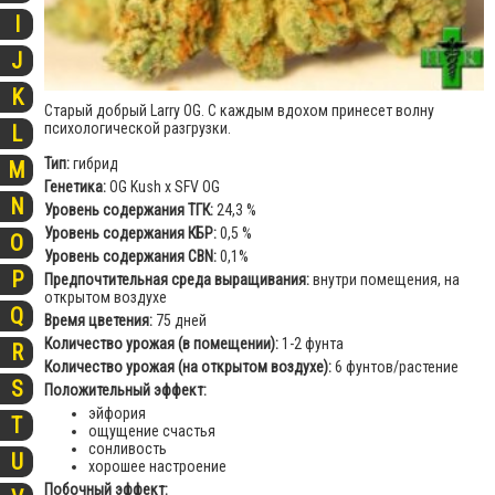
I
J
K
Старый добрый Larry OG. С каждым вдохом принесет волну
психологической разгрузки.
L
Тип:
гибрид
M
Генетика:
OG Kush х SFV OG
N
Уровень содержания ТГК:
24,3 %
Уровень содержания КБР:
0,5 %
O
Уровень содержания CBN:
0,1%
P
Предпочтительная среда выращивания:
внутри помещения, на
открытом воздухе
Q
Время цветения:
75 дней
Количество урожая (в помещении):
1-2 фунта
R
Количество урожая (на открытом воздухе):
6 фунтов/растение
S
Положительный эффект:
эйфория
T
ощущение счастья
сонливость
U
хорошее настроение
Побочный эффект: