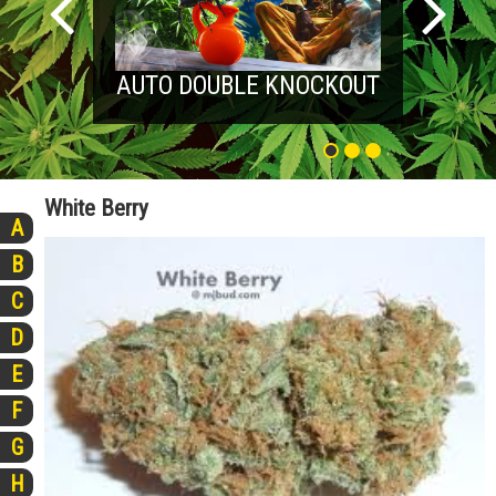
AUTO DOUBLE KNOCKOUT
White Berry
A
B
C
D
E
F
G
H