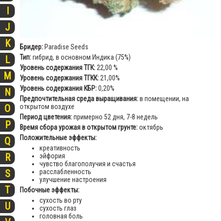
I
J
K
Бридер:
Paradise Seeds
Тип:
гибрид, в основном Индика (75%)
L
Уровень содержания ТГК:
22,00 %
M
Уровень содержания ТГКК:
21,00%
Уровень содержания КБР:
0,20%
N
Предпочтительная среда выращивания:
в помещении, на
открытом воздухе
O
Период цветения:
примерно 52 дня, 7-8 недель
P
Время сбора урожая в открытом грунте:
октябрь
Положительные эффекты:
Q
креативность
R
эйфория
чувство благополучия и счастья
расслабленность
S
улучшение настроения
T
Побочные эффекты:
сухость во рту
U
сухость глаз
головная боль