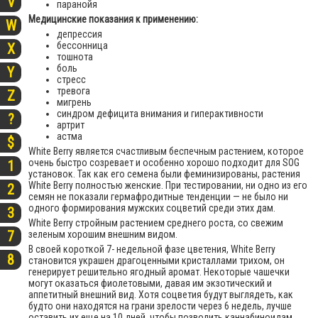
V
паранойя
Медицинские показания к применению:
W
депрессия
бессонница
X
тошнота
боль
Y
стресс
тревога
Z
мигрень
синдром дефицита внимания и гиперактивности
?
артрит
астма
$
White Berry является счастливым беспечным растением, которое
очень быстро созревает и особенно хорошо подходит для SOG
1
установок. Так как его семена были феминизированы, растения
White Berry полностью женские. При тестировании, ни одно из его
2
семян не показали гермафродитные тенденции — не было ни
одного формирования мужских соцветий среди этих дам.
3
White Berry стройным растением среднего роста, со свежим
7
зеленым хорошим внешним видом.
В своей короткой 7- недельной фазе цветения, White Berry
8
становится украшен драгоценными кристаллами трихом, он
генерирует решительно ягодный аромат. Некоторые чашечки
могут оказаться фиолетовыми, давая им экзотический и
аппетитный внешний вид. Хотя соцветия будут выглядеть, как
будто они находятся на грани зрелости через 6 недель, лучше
оставить их еще на 10 дней, чтобы позволить каннабиноидам