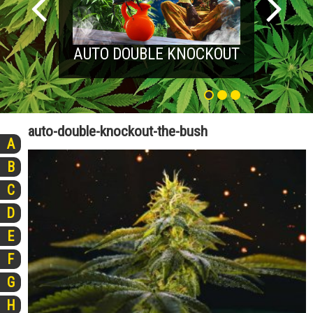
AUTO DOUBLE KNOCKOUT
auto-double-knockout-the-bush
A
B
C
D
E
F
G
H