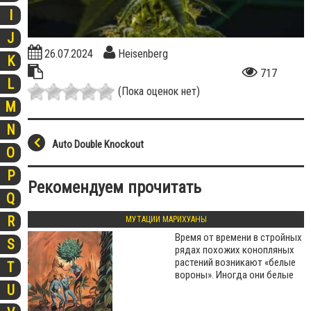
I
J
26.07.2024
Heisenberg
K
717
L
(Пока оценок нет)
M
N
Auto Double Knockout
O
P
Рекомендуем прочитать
Q
R
МУТАЦИИ МАРИХУАНЫ
Время от времени в стройных
S
рядах похожих конопляных
растений возникают «белые
T
вороны». Иногда они белые
U