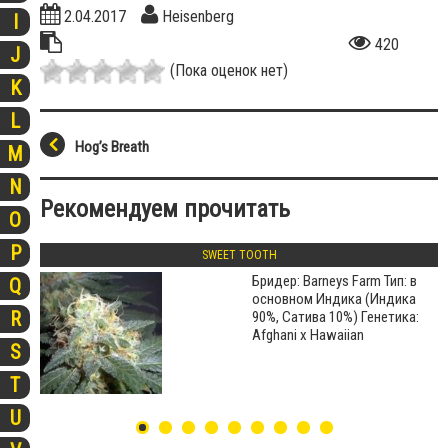
2.04.2017
Heisenberg
I
420
J
(Пока оценок нет)
K
L
Hog’s Breath
M
N
Рекомендуем прочитать
O
P
SWEET TOOTH
Бридер: Barneys Farm Тип: в
Q
основном Индика (Индика
R
90%, Сатива 10%) Генетика:
Afghani x Hawaiian
S
T
U