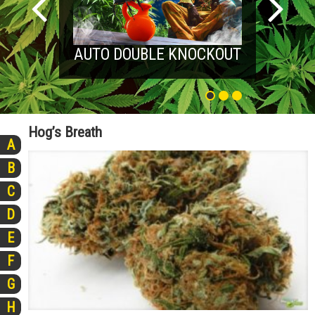
AUTO DOUBLE KNOCKOUT
Hog’s Breath
A
B
C
D
E
F
G
H