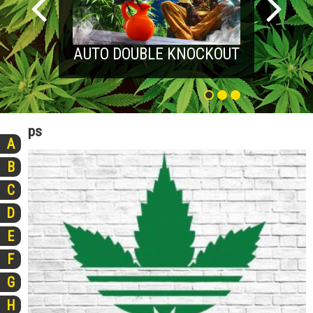
AUTO DOUBLE KNOCKOUT
ps
A
B
C
D
E
F
G
H