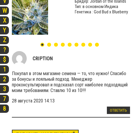
V
Бридер: Jordan of the Islands
Тип: в основном Индика
W
Генетика : God Bud x Blueberry
X
Y
Z
?
CRIPTION
$
1
Покупал в этом магазине семена — то, что нужно! Спасибо
2
за бонусы и лояльный подход. Менеджер
проконсультировал и подсказал сорт наиболее подходящий
3
моим требованиям. Ставлю 10 из 10!!!
7
28 августа 2020 14:13
8
ОТВЕТИТЬ