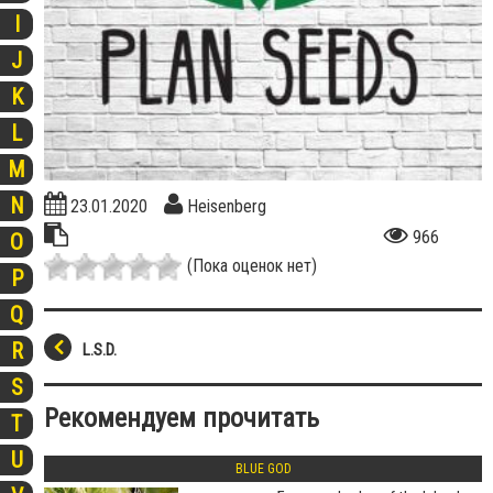
I
J
K
L
M
N
23.01.2020
Heisenberg
966
O
(Пока оценок нет)
P
Q
R
L.S.D.
S
Рекомендуем прочитать
T
U
BLUE GOD