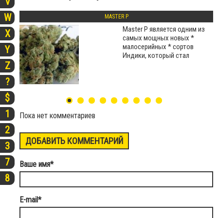
V
W
MASTER P
Master P является одним из
X
самых мощных новых *
малосерийных * сортов
Y
Индики, который стал
Z
?
$
1
Пока нет комментариев
2
ДОБАВИТЬ КОММЕНТАРИЙ
3
7
Ваше имя
*
8
E-mail
*