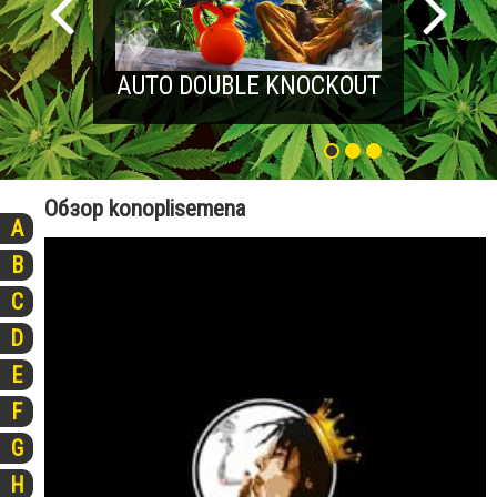
AUTO DOUBLE KNOCKOUT
Обзор konoplisemena
A
B
C
D
E
F
G
H