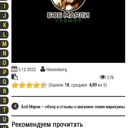
I
J
K
L
M
N
O
5.12.2022
Heisenberg
P
576
Q
(Оценок
18
, среднее:
4,89
из 5)
R
S
Боб Марли — обзор и отзывы о магазине семян марихуаны
T
U
Рекомендуем прочитать