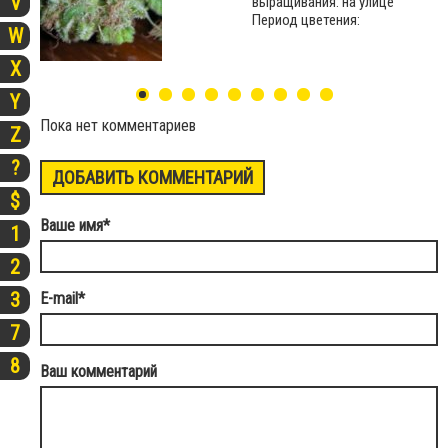
V
выращивания: на улице
Период цветения:
W
X
Y
Пока нет комментариев
Z
?
ДОБАВИТЬ КОММЕНТАРИЙ
$
Ваше имя
*
1
2
3
E-mail
*
7
8
Ваш комментарий