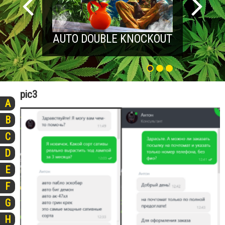
AUTO DOUBLE KNOCKOUT
pic3
A
B
C
D
E
F
G
H