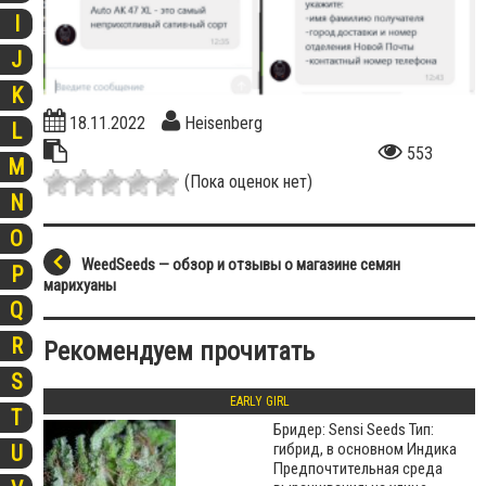
I
J
K
18.11.2022
Heisenberg
L
553
M
(Пока оценок нет)
N
O
WeedSeeds — обзор и отзывы о магазине семян
P
марихуаны
Q
R
Рекомендуем прочитать
S
EARLY GIRL
T
Бридер: Sensi Seeds Тип:
гибрид, в основном Индика
U
Предпочтительная среда