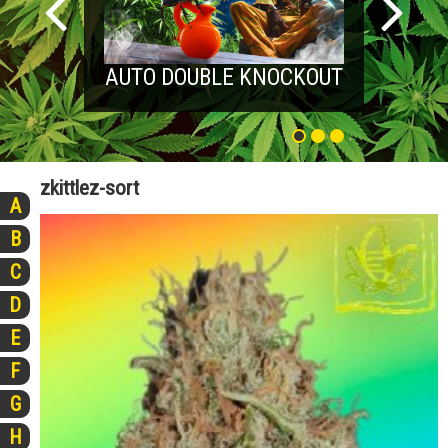
AUTO DOUBLE KNOCKOUT
zkittlez-sort
A
B
C
D
E
F
G
H