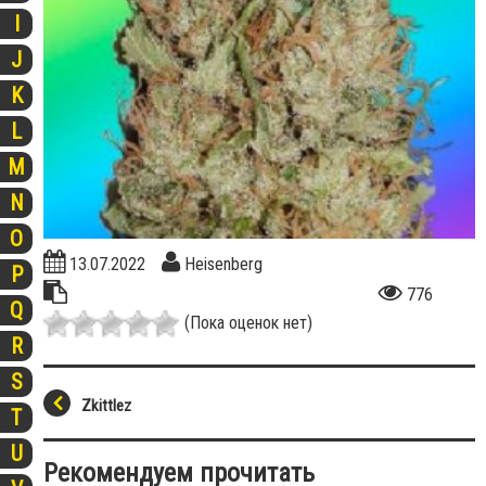
I
J
K
L
M
N
O
13.07.2022
Heisenberg
P
776
Q
(Пока оценок нет)
R
S
Zkittlez
T
U
Рекомендуем прочитать