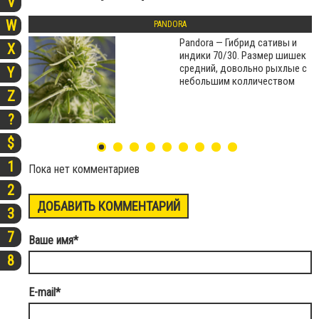
V
W
PANDORA
Pandora — Гибрид сативы и
X
индики 70/30. Размер шишек
средний, довольно рыхлые с
Y
небольшим колличеством
Z
?
$
1
Пока нет комментариев
2
ДОБАВИТЬ КОММЕНТАРИЙ
3
7
Ваше имя
*
8
E-mail
*