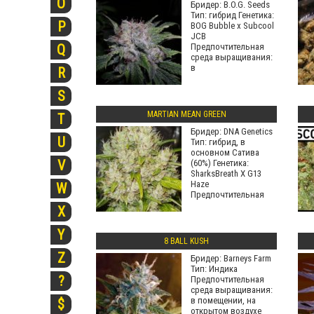
O
Бридер: B.O.G. Seeds
Тип: гибрид Генетика:
P
BOG Bubble x Subcool
JCB
Предпочтительная
Q
среда выращивания:
в
R
S
MARTIAN MEAN GREEN
T
Бридер: DNA Genetics
U
Тип: гибрид, в
основном Сатива
V
(60%) Генетика:
SharksBreath X G13
Haze
W
Предпочтительная
X
Y
8 BALL KUSH
Z
Бридер: Barneys Farm
Тип: Индика
?
Предпочтительная
среда выращивания:
в помещении, на
$
открытом воздухе