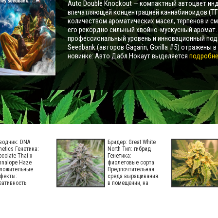
Auto Double Knockout — компактный автоцвет инд
впечатляющей концентрацией каннабиноидов (ТГ
количеством ароматических масел, терпенов и с
его рекордно сильный хвойно-мускусный аромат
профессиональный уровень и инновационный под
Seedbank (авторов Gagarin, Gorilla #5) отражены в
новинке: Авто Дабл Нокаут выделяется
подробнее
водчик: DNA
Бридер: Great White
netics Генетика:
North Тип: гибрид
ocolate Thai x
Генетика:
nnalope Haze
фиолетовые сорта
ложительные
Предпочтительная
фекты:
среда выращивания:
еативность
в помещении, на
ергичность
фория ощущение