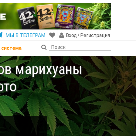
МЫ В ТЕЛЕГРАМ
Вход
/
Регистрация
 система
тов марихуаны
ото