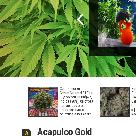
Сорт конопли
За
Cream Caramel F1 Fast Version
Ge
— десертный гибрид
Ch
Indica (90%), быстрая
Ca
версия самого
По
награждаемого
эф
генотипа в каталоге
кр
эн
эй
Acapulco Gold
A