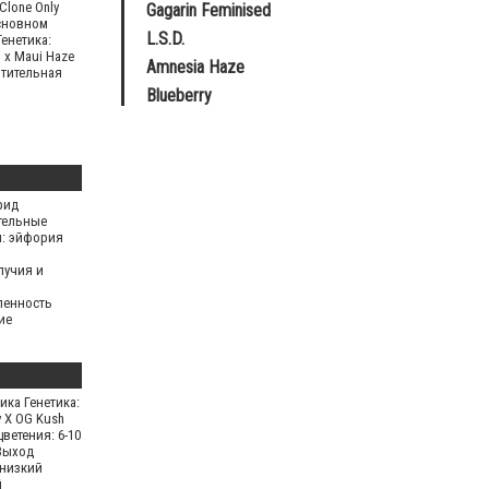
Clone Only
Gagarin Feminised
основном
L.S.D.
енетика:
1 x Maui Haze
Amnesia Haze
тительная
Blueberry
рид
тельные
: эйфория
лучия и
ленность
ие
ния
е эффекты:
ика Генетика:
y X OG Kush
ветения: 6-10
Выход
 низкий
й