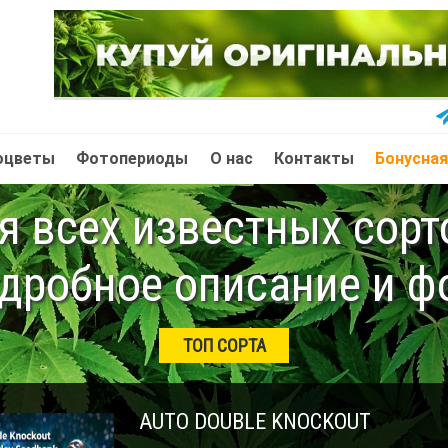
оцветы
Фотопериоды
О нас
Контакты
Бонусная
 всех известных сор
дробное описание и ф
ТОП СОРТА
AUTO DOUBLE KNOCKOUT