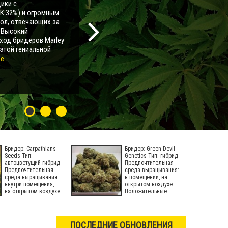
ики с
К 32%) и огромным
мол, отвечающих за
. Высокий
ход бридеров Marley
 этой гениальной
...
Бридер: Carpathians
Бридер: Green Devil
Seeds Тип:
Genetics Тип: гибрид
автоцветущий гибрид
Предпочтительная
Предпочтительная
среда выращивания:
среда выращивания:
в помещении, на
внутри помещения,
открытом воздухе
на открытом воздухе
Положительные
Период
ПОСЛЕДНИЕ ОБНОВЛЕНИЯ