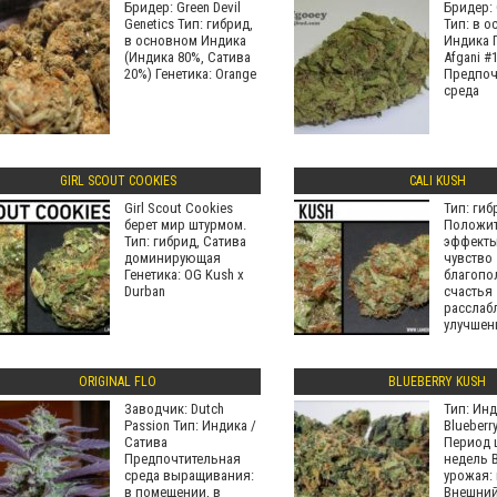
Бридер: Green Devil
Бридер: 
Genetics Тип: гибрид,
Тип: в 
в основном Индика
Индика Г
(Индика 80%, Сатива
Afgani #
20%) Генетика: Orange
Предпоч
среда
GIRL SCOUT COOKIES
CALI KUSH
Girl Scout Cookies
Тип: гиб
берет мир штурмом.
Положи
Тип: гибрид, Сатива
эффекты
доминирующая
чувство
Генетика: OG Kush x
благопо
Durban
счастья
расслаб
улучшен
настрое
Побочны
сухость
ORIGINAL FLO
BLUEBERRY KUSH
Заводчик: Dutch
Тип: Инд
Passion Тип: Индика /
Blueberr
Сатива
Период ц
Предпочтительная
недель 
среда выращивания:
урожая:
в помещении, в
Внешни