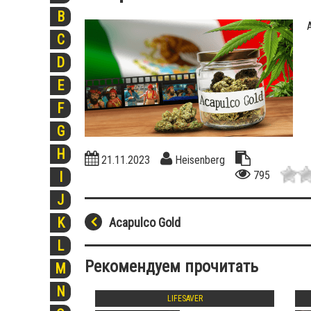
B
C
D
E
F
G
H
21.11.2023
Heisenberg
795
I
J
K
Acapulco Gold
L
Рекомендуем прочитать
M
N
LIFESAVER