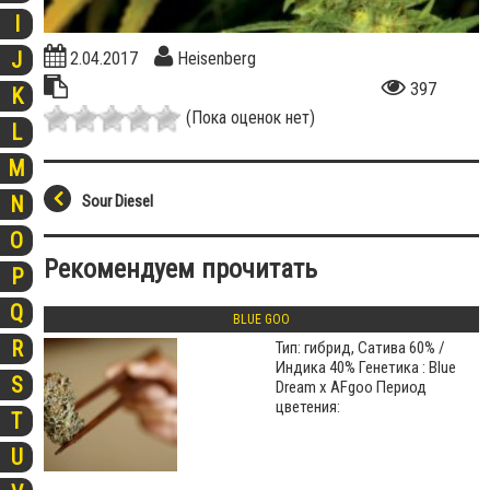
I
J
2.04.2017
Heisenberg
397
K
(Пока оценок нет)
L
M
N
Sour Diesel
O
Рекомендуем прочитать
P
Q
BLUE GOO
R
Тип: гибрид, Сатива 60% /
Индика 40% Генетика : Blue
S
Dream х AFgoo Период
цветения:
T
U