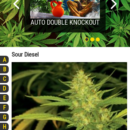
AUTO DOUBLE KNOCKOUT
Sour Diesel
A
B
C
D
E
F
G
H