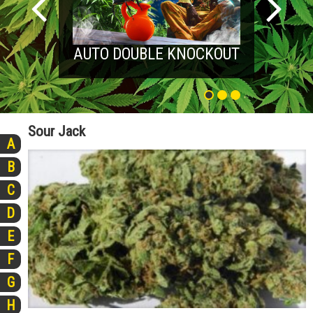
AUTO DOUBLE KNOCKOUT
Sour Jack
A
B
C
D
E
F
G
H