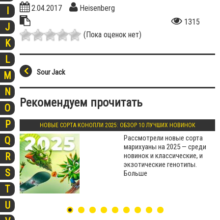
2.04.2017
Heisenberg
I
1315
J
(Пока оценок нет)
K
L
Sour Jack
M
N
Рекомендуем прочитать
O
P
НОВЫЕ СОРТА КОНОПЛИ 2025: ОБЗОР 10 ЛУЧШИХ НОВИНОК
Рассмотрели новые сорта
Q
марихуаны на 2025 — среди
R
новинок и классические, и
экзотические генотипы.
S
Больше
T
U