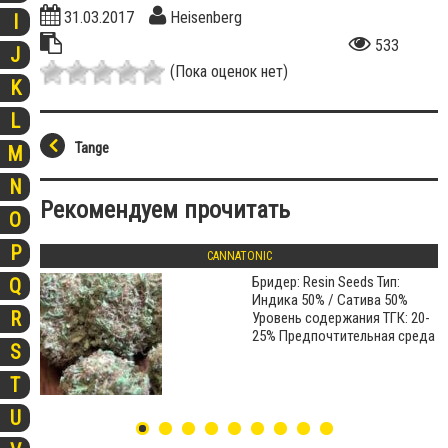
31.03.2017
Heisenberg
I
533
J
(Пока оценок нет)
K
L
Tange
M
N
Рекомендуем прочитать
O
P
CANNATONIC
Бридер: Resin Seeds Тип:
Q
Индика 50% / Сатива 50%
R
Уровень содержания ТГК: 20-
25% Предпочтительная среда
S
T
U