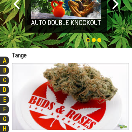
AUTO DOUBLE KNOCKOUT
Tange
A
B
C
D
E
F
G
H