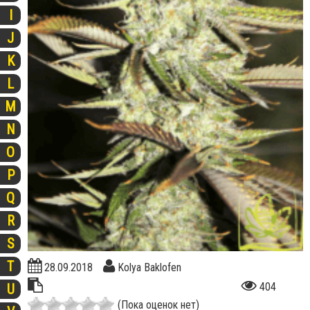
I
J
K
L
M
N
O
P
Q
R
S
T
28.09.2018
Kolya Baklofen
404
U
(Пока оценок нет)