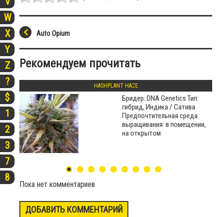
V
W
X
Auto Opium
Y
Рекомендуем прочитать
Z
?
HASHPLANT HAZE
$
Бридер: DNA Genetics Тип:
гибрид, Индика / Сатива
1
Предпочтительная среда
выращивания: в помещении,
2
на открытом
3
7
8
Пока нет комментариев
ДОБАВИТЬ КОММЕНТАРИЙ