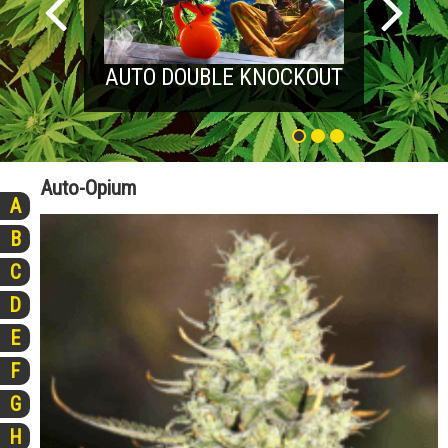
AUTO DOUBLE KNOCKOUT
Auto-Opium
A
B
C
D
E
F
G
H