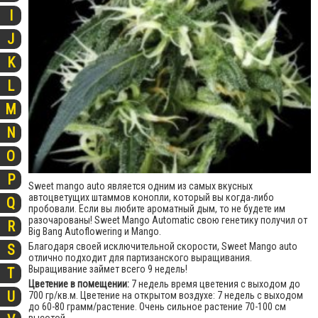
I
J
K
L
M
N
O
P
Sweet mango auto является одним из самых вкусных
автоцветущих штаммов конопли, который вы когда-либо
Q
пробовали. Если вы любите ароматный дым, то не будете им
разочарованы! Sweet Mango Automatic свою генетику получил от
R
Big Bang Autoflowering и Mango.
Благодаря своей исключительной скорости, Sweet Mango auto
S
отлично подходит для партизанского выращивания.
Выращивание займет всего 9 недель!
T
Цветение в помещении:
7 недель время цветения с выходом до
U
700 гр/кв.м. Цветение на открытом воздухе: 7 недель с выходом
до 60-80 грамм/растение. Очень сильное растение 70-100 см