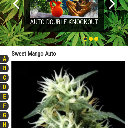
AUTO DOUBLE KNOCKOUT
Sweet Mango Auto
A
B
C
D
E
F
G
H