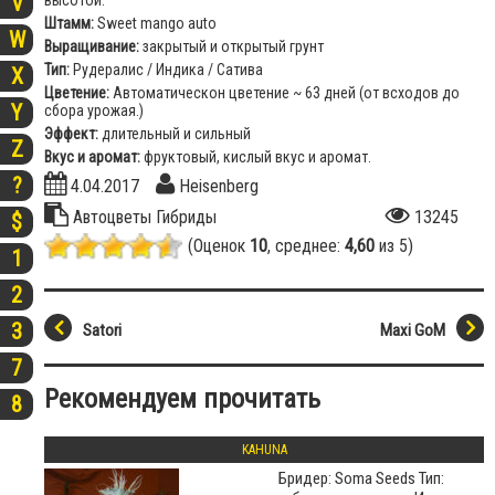
V
высотой.
Штамм:
Sweet mango auto
W
Выращивание:
закрытый и открытый грунт
Тип:
Рудералис / Индика / Сатива
X
Цветение:
Автоматическон цветение ~ 63 дней (от всходов до
Y
сбора урожая.)
Эффект:
длительный и сильный
Z
Вкус и аромат:
фруктовый, кислый вкус и аромат.
?
4.04.2017
Heisenberg
Автоцветы
Гибриды
13245
$
(Оценок
10
, среднее:
4,60
из 5)
1
2
3
Satori
Maxi GoM
7
Рекомендуем прочитать
8
KAHUNA
Бридер: Soma Seeds Тип: