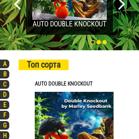
AUTO DOUBLE KNOCKOUT
Топ сорта
A
B
AUTO DOUBLE KNOCKOUT
C
D
E
F
G
H