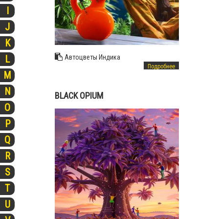
I
J
K
L
Автоцветы
Индика
Подробнее
M
N
BLACK OPIUM
O
P
Q
R
S
T
U