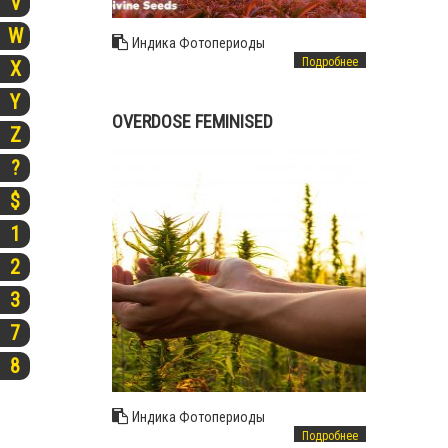
V
W
Индика
Фотопериоды
Подробнее
X
Y
OVERDOSE FEMINISED
Z
?
$
1
2
3
7
8
Индика
Фотопериоды
Подробнее