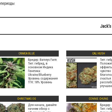
опериоды
Jack’s
CRIMEA BLUE
CALI KUSH
Бридер: Barneys Farm
Тип: гиб
Тип: гибрид, в
Положи
основном Индика
эффекты
Генетика:
чувство
Ukraine/Blueberry
благопо
Уровень содержания
счастья
ТГК: 18% Уровень
расслаб
улучшен
настрое
Побочны
сухость
CHRISTMAS OG
CONNIE CHUNG
Для начала, давайте
Бридер: 
начнем обзор с
Тип: гиб