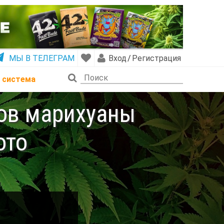
МЫ В ТЕЛЕГРАМ
Вход
/
Регистрация
 система
тов марихуаны
ото