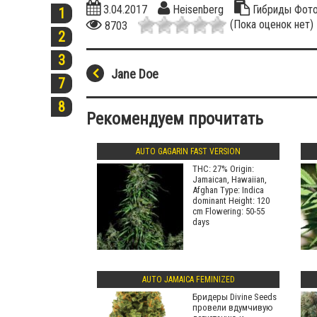
3.04.2017
Heisenberg
Гибриды
Фот
1
(Пока оценок нет)
8703
2
3
Jane Doe
7
8
Рекомендуем прочитать
AUTO GAGARIN FAST VERSION
THC: 27% Origin:
Jamaican, Hawaiian,
Afghan Type: Indica
dominant Height: 120
cm Flowering: 50-55
days
AUTO JAMAICA FEMINIZED
Бридеры Divine Seeds
провели вдумчивую