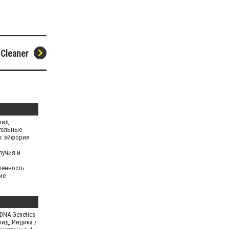
 Cleaner
рид
тельные
: эйфория
лучия и
ленность
ие
ния
е эффекты:
DNA Genetics
рид, Индика /