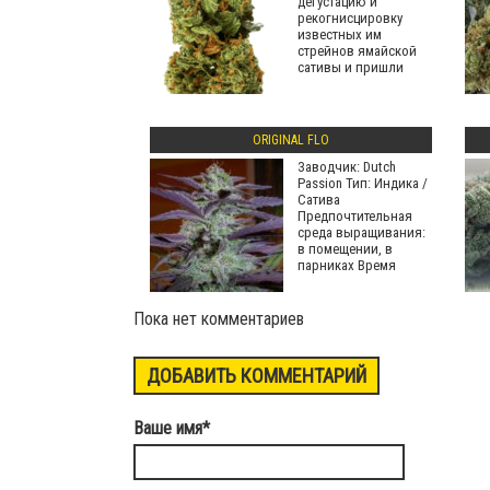
дегустацию и
рекогнисцировку
известных им
стрейнов ямайской
сативы и пришли
ORIGINAL FLO
Заводчик: Dutch
Passion Тип: Индика /
Сатива
Предпочтительная
среда выращивания:
в помещении, в
парниках Время
Пока нет комментариев
ДОБАВИТЬ КОММЕНТАРИЙ
Ваше имя
*