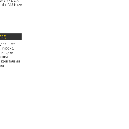
енетика: L.A.
tial х G13 Haze
EDS)
ова — это
, гибрид
и индики
Шишки
 кристалами
нет