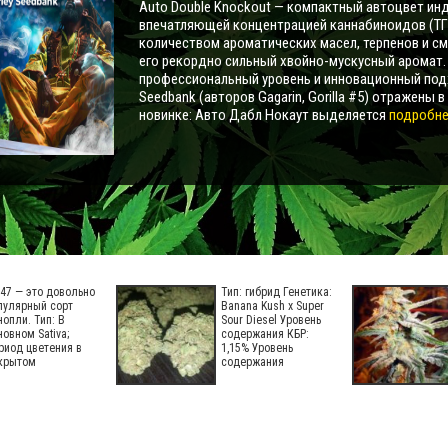
Auto Double Knockout — компактный автоцвет инд
впечатляющей концентрацией каннабиноидов (ТГ
количеством ароматических масел, терпенов и с
его рекордно сильный хвойно-мускусный аромат
профессиональный уровень и инновационный под
Seedbank (авторов Gagarin, Gorilla #5) отражены в
новинке: Авто Дабл Нокаут выделяется
подробнее
-47 — это довольно
Тип: гибрид Генетика:
пулярный сорт
Banana Kush х Super
нопли. Тип: В
Sour Diesel Уровень
новном Sativa;
содержания КБР:
риод цветения в
1,15% Уровень
крытом
содержания