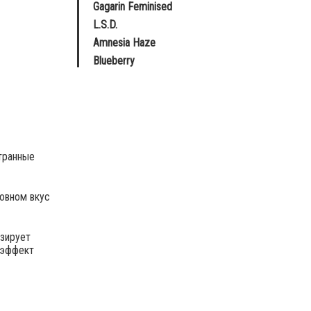
Gagarin Feminised
L.S.D.
Amnesia Haze
Blueberry
странные
новном вкус
изирует
 эффект