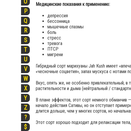
O
Медицинские показания к применению:
P
депрессия
Q
бессонница
мышечные спазмы
R
боль
стресс
S
тревога
ПТСР
T
мигрени
U
Гибридный сорт марихуаны Jah Kush имеет «впеч
V
«чесночные соцветия», запах мускуса с нотами п
W
Вкус, опять же, не особенно привлекательный, в 
X
растительности и дыма (нейтральный / стандартны
Y
В плане эффектов, этот сорт немного обманчив —
начало действия Сативы, но он отступает приме
Z
длится дольше, чем у многих сортов, но начальна
?
Этот сорт хорошо подходит для релаксации тела,
$