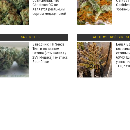
объяснений, что
Сатива Г
Christmas OG не
Confiden
является реальным
Уровень
сортом медицинской
SAGE N SOUR
WHITE WIDOW (DIVINE SE
Заводчик: TH Seeds
Белая Вд
Тип: в основном
классика
Сатива (75% Сатива /
сативы 
25% Индика) Генетика:
60/40. 
Sour Diesel
усыпаны
ТГК, пах