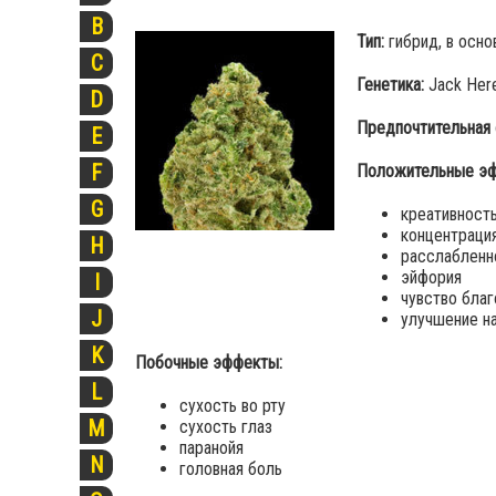
B
Тип:
гибрид, в осно
C
Генетика:
Jack Here
D
Предпочтительная 
E
F
Положительные эф
G
креативност
концентраци
H
расслабленн
эйфория
I
чувство благ
J
улучшение н
K
Побочные эффекты:
L
сухость во рту
M
сухость глаз
паранойя
N
головная боль