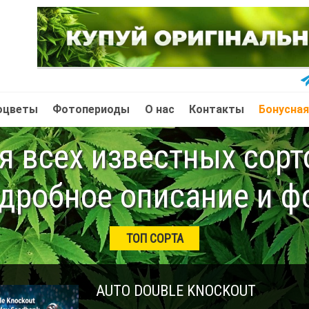
оцветы
Фотопериоды
О нас
Контакты
Бонусная
 всех известных сор
дробное описание и ф
ТОП СОРТА
AUTO DOUBLE KNOCKOUT