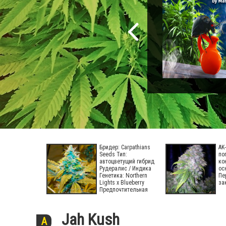
Бридер: Carpathians
AK
Seeds Тип:
по
автоцветущий гибрид
ко
Рудералис / Индика
ос
Генетика: Northern
Пе
Lights х Blueberry
за
Предпочтительная
Jah Kush
A