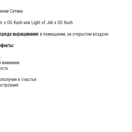
вном Сатива
r x OG Kush или Light of Jah x OG Kush
среда выращивания:
в помещении, на открытом воздухе
фекты:
ь
я внимания
ость
ополучия и счастья
астроения