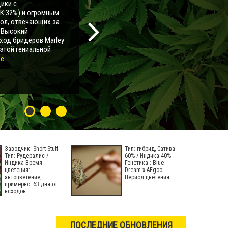
ики с
К 32%) и огромным
мол, отвечающих за
. Высокий
ход бридеров Marley
 этой гениальной
...
Заводчик: Short Stuff
Тип: гибрид, Сатива
Тип: Рудералис /
60% / Индика 40%
Индика Время
Генетика : Blue
цветения:
Dream х AFgoo
автоцветение,
Период цветения:
примерно 63 дня от
всходов
ПОСЛЕДНИЕ ОБНОВЛЕНИЯ