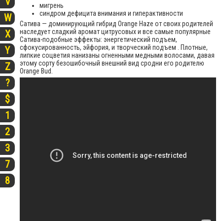
V
мигрень
синдром дефицита внимания и гиперактивности
W
Сатива — доминирующий гибрид Orange Haze от своих родителей
наследует сладкий аромат цитрусовых и все самые популярные
X
Сатива-подобные эффекты: энергетический подъем,
сфокусированность, эйфория, и творческий подъем . Плотные,
Y
липкие соцветия нанизаны огненными медными волосами, давая
этому сорту безошибочный внешний вид сродни его родителю
Z
Orange Bud.
?
$
1
2
3
7
8