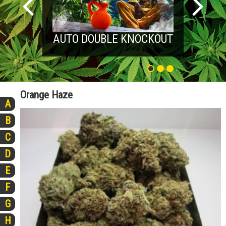
AUTO DOUBLE KNOCKOUT
Orange Haze
A
B
C
D
E
F
G
H