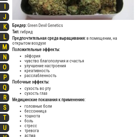
I
J
Бридер:
Green Devil Genetics
K
Тип:
гибрид
L
Предпочтительная среда выращивания:
в помещении, на
открытом воздухе
M
Положительные эффекты:
эйфория
N
чувство благополучия и счастья
улучшение настроения
O
креативность
расслабленность
P
Побочные эффекты:
Q
сухость во рту
сухость глаз
R
Медицинские показания к применению:
головные боли
S
бессонница
тошнота
T
боль
стресс
U
тревога
астма