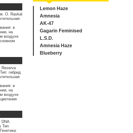
Lemon Haze
к: О. Raskal
Amnesia
чтительная
AK-47
вания: в
Gagarin Feminised
нии, на
ом воздухе
L.S.D.
основном
Amnesia Haze
Blueberry
 Reserva
 Тип: гибрид
чтительная
вания: в
нии, на
ом воздухе
цветения:
L
: DNA
s Тип:
Генетика: