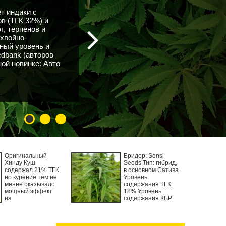
т индики с
в (ТГК 32%) и
, терпенов и
 хвойно-
ный уровень и
dbank (авторов
ной новинке: Авто
Оригинальный
Бридер: Sensi
Хинду Куш
Seeds Тип: гибрид,
содержал 21% ТГК,
в основном Сатива
но курение тем не
Уровень
менее оказывало
содержания ТГК:
мощный эффект
18% Уровень
на
содержания КБР: