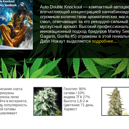
Auto Double Knockout — компактный автоцве
впечатляющей концентрацией каннабиноидо
огромным количеством ароматических масел
смол, отвечающих за его рекордно сильный
мускусный аромат. Высокий профессиональ
инновационный подход бридеров Marley See
Gagarin, Gorilla #5) отражены в этой гениаль
Дабл Нокаут выделяется
подробнее...
исание сорта
Генотип: 90%
рихуаны
сатива / 10%
nesia легко
индика ТГК 27%
йти в интернете,
Высота 1,8-2 м
дь популярность
Цветение 71 день
ой сативы
Харвест
шкаливает.
нако в