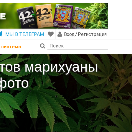
МЫ В ТЕЛЕГРАМ
Вход
/
Регистрация
 система
ртов марихуаны
фото