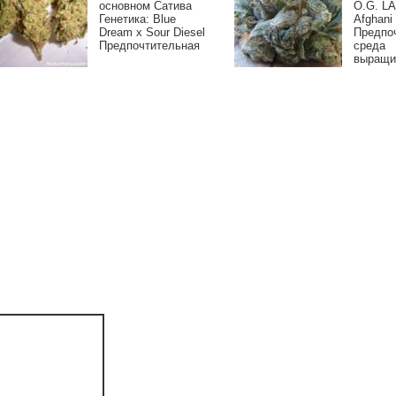
основном Сатива
O.G. LA 
Генетика: Blue
Afghani
Dream х Sour Diesel
Предпо
Предпочтительная
среда
выращи