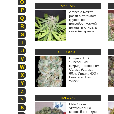
O
AMNESIA
P
Amnesia может
расти в открытом
Q
грунте, но
потребует жаркой
R
погоды и климата,
как в Австралии,
S
T
U
CHERNOBYL
V
Бридер: TGA
Subcool Тип:
гибрид, в основном
W
Сатива (Сатива
60%, Индика 40%)
X
Генетика: Train
Wreck
Y
Z
HALO OG
?
Halo OG —
$
экстремально
мощный сорт для