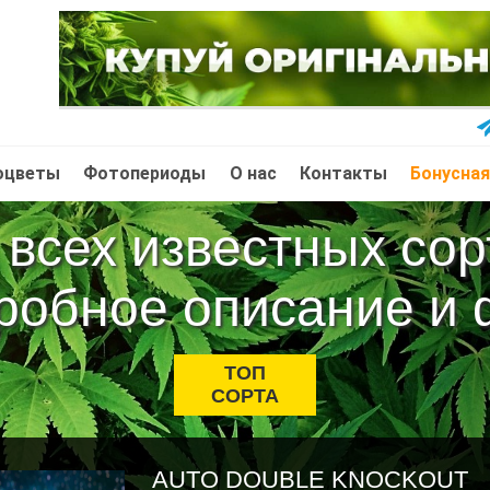
оцветы
Фотопериоды
О нас
Контакты
Бонусная
всех известных со
робное описание и 
ТОП
СОРТА
AUTO DOUBLE KNOCKOUT