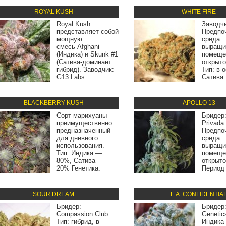
ROYAL KUSH
WHITE FIRE
Royal Kush
Заводчи
представляет собой
Предпо
мощную
среда
смесь Afghani
выращи
(Индика) и Skunk #1
помеще
(Сатива-доминант
открыт
гибрид). Заводчик:
Тип: в 
G13 Labs
Сатива
BLACKBERRY KUSH
APOLLO 13
Сорт марихуаны
Бридер:
преимущественно
Privada
предназначенный
Предпо
для дневного
среда
использования.
выращи
Тип: Индика —
помеще
80%, Сатива —
открыт
20% Генетика:
Период 
SOUR DREAM
L.A. CONFIDENTIA
Бридер:
Бридер
Compassion Club
Genetic
Тип: гибрид, в
Индика 