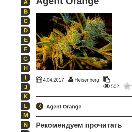
Agent Orange
A
B
C
D
E
F
G
H
I
4.04.2017
Heisenberg
J
502
K
L
Agent Orange
M
Рекомендуем прочитать
N