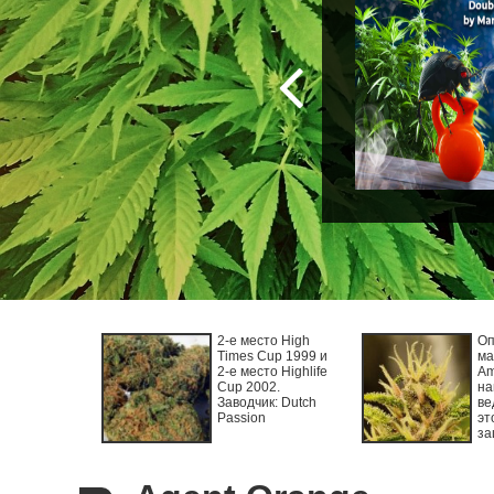
2-е место High
Оп
Times Cup 1999 и
ма
2-е место Highlife
Am
Cup 2002.
на
Заводчик: Dutch
ве
Passion
эт
за
Од