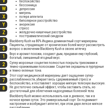
V
беспокойство
бессонница
W
депрессия
мигрень
X
потеря аппетита
биполярное расстройство
Y
анорексия
стресс
Z
желудочно-кишечные расстройства
посттравматический синдром
?
Blackberry Kush на 80% Индика-доминантный сорт марихуаны.
Пациенты, страдающие от хронических болей могут рассмотреть
$
вопрос о включении Blackberry Kush в своею аптечку.
Вкус и аромат похожи, создают дым, придавая ему глубокий,
1
богатый, смешанный ягодный вкус.
Супер морозные соцветия полностью покрыты трихомами и
2
темно-оранжевыми полосками. Соцветия окрашены в пурпурные
и темно-зеленые тона.
3
Этот сорт медицинской марихуаны дает ощущение супер-
расслабленности, убирает весь сдерживаемый стресс и
7
беспокойство, и поставляет хорошую мягкую телесную высокую.
Не достаточно сильный эффект, чтобы заставить спать, но
8
достаточный для облегчения надоедливых болезней тела.
Blackberry Kush можно использовать как в дневное, так и в
ночное время суток. Это универсальный сорт. Он поднимает
настроение и возбуждает аппетит, при этом даря легкое мягкое
расслабление.