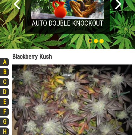
AUTO DOUBLE KNOCKOUT
Blackberry Kush
A
B
C
D
E
F
G
H