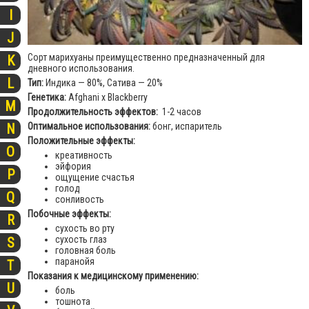
I
J
Сорт марихуаны преимущественно предназначенный для
K
дневного использования.
L
Тип:
Индика — 80%, Сатива — 20%
Генетика:
Afghani х Blackberry
M
Продолжительность эффектов:
1-2 часов
Оптимальное использования:
бонг, испаритель
N
Положительные эффекты:
O
креативность
эйфория
P
ощущение счастья
голод
Q
сонливость
Побочные эффекты:
R
сухость во рту
сухость глаз
S
головная боль
паранойя
T
Показания к медицинскому применению:
U
боль
тошнота