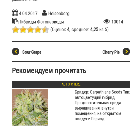
4.04.2017
Heisenberg
Гибриды
Фотопериоды
10014
(Оценок
4
, среднее:
4,25
из 5)
Sour Grape
Cherry Pie
Рекомендуем прочитать
AUTO CHERE
Бридер: Carpathians Seeds Тип:
автоцветущий гибрид
Предпочтительная среда
выращивания: внутри
помещения, на открытом
воздухе Период