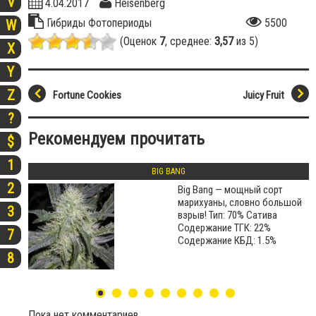
V
4.04.2017
Heisenberg
Гибриды
Фотопериоды
5500
W
(Оценок
7
, среднее:
3,57
из 5)
X
Y
Z
Fortune Cookies
Juicy Fruit
?
Рекомендуем прочитать
$
1
BIG BANG
2
Big Bang — мощный сорт
марихуаны, словно большой
3
взрыв! Тип: 70% Сатива
Содержание ТГК: 22%
7
Содержание КБД: 1.5%
8
Пока нет комментариев