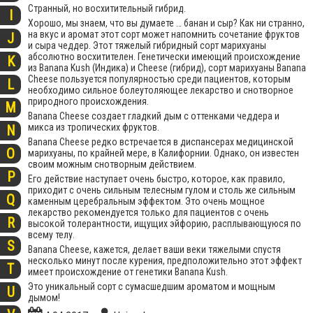
Странный, но восхитительный гибрид.
I
Хорошо, мы знаем, что вы думаете … банан и сыр? Как ни странно,
на вкус и аромат этот сорт может напомнить сочетание фруктов
J
и сыра чеддер. Этот тяжелый гибридный сорт марихуаны
абсолютно восхитителен. Генетически имеющий происхождение
K
из Banana Kush (Индика) и Cheese (гибрид), сорт марихуаны Banana
Cheese пользуется популярностью среди пациентов, которым
L
необходимо сильное болеутоляющее лекарство и снотворное
природного происхождения.
M
Banana Cheese создает гладкий дым с оттенками чеддера и
микса из тропических фруктов.
N
Banana Cheese редко встречается в диспансерах медицинской
O
марихуаны, по крайней мере, в Калифорнии. Однако, он известен
своим можным снотворным действием.
P
Его действие наступает очень быстро, которое, как правило,
приходит с очень сильным телесным гулом и столь же сильным
Q
каменным церебральным эффектом. Это очень мощное
лекарство рекомендуется только для пациентов с очень
R
высокой толерантности, ищущих эйфорию, расплывающуюся по
всему телу.
S
Banana Cheese, кажется, делает ваши веки тяжелыми спустя
несколько минут после курения, предположительно этот эффект
T
имеет происхождение от генетики Banana Kush.
Это уникальный сорт с сумасшедшим ароматом и мощным
U
дымом!