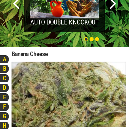
AUTO DOUBLE KNOCKOUT
Banana Cheese
A
B
C
D
E
F
G
H