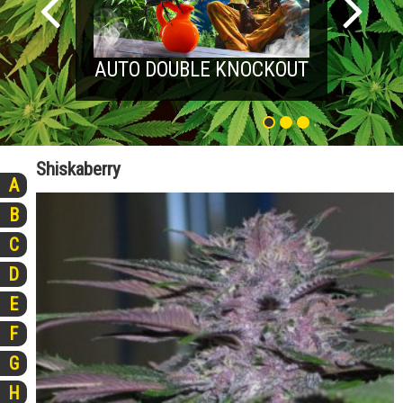
AUTO DOUBLE KNOCKOUT
Shiskaberry
A
B
C
D
E
F
G
H