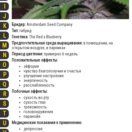
I
J
Бридер:
Amsterdam Seed Company
K
Тип:
гибрид
L
Генетика:
The Red x Blueberry
Предпочтительная среда выращивания:
в помещении, на
M
открытом воздухе, в парниках
Период цветения:
примерно 6 недель
N
Положительные эффекты:
O
эйфория
чувство благополучия и счастья
P
улучшение настроения
энергичность
Q
расслабленность
Побочные эффекты:
R
сухость во рту
сухость глаз
S
тревожность
головокружения
T
паранойя
U
Медицинские показания к применению:
депрессия