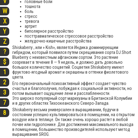
V
головные боли
тошнота
W
боль
стресс
X
тревога
артрит
Y
биполярное расстройство
посттравматическое стрессовое расстройство
Z
желудочно-кишечные расстройства
Shiskaberry , или » Kish», является Индика доминирующим
?
гибридом, который появился путем скрещивания сорта DJ Short
Blueberry с неизвестным афганским сортом. Это растение
$
созревает в течение 8 — 9 недель, и должно дать довольно
большое количество соцветий. Соцветия Shiskaberry имеют
1
фруктово-ягодный аромат и окрашены в оттенки фиолетового
цвета.
2
Его первоначальный психоактивный эффект создает чувство
счастья и благополучия, побуждая к социальной активности, но
3
потом вызывает ощущение лени и расслабленности.
Это широко популярный сорт марихуаны в Британской Колумбии
7
и в других областях Тихоокеанского Северо-Запада.
Shiskaberry весьма универсален в выращивании, будучи в
8
состоянии успешно культивироваться в помещении, на открытом
воздухе или в теплице. Он также очень хорошо растет в любой
почве или гидропонике. Для достижения максимального выхода
в помещении, большинство производителей используют метод
выращивания SROG.