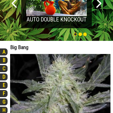
AUTO DOUBLE KNOCKOUT
Big Bang
A
B
C
D
E
F
G
H