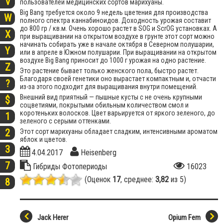
V
пользователей медицинских сортов марихуаны.
Big Bang требуется около 9 недель цветения для производства
W
полного спектра каннабиноидов. Доходность урожая составит
до 800 гр / кв.м. Очень хорошо растет в SOG и ScrOG установках. А
X
при выращивании на открытом воздухе в грунте этот сорт можно
начинать собирать уже в начале октября в Северном полушарии,
Y
или в апреле в Южном полушарии. При выращивании на открытом
воздухе Big Bang приносит до 1000 г урожая на одно растение.
Z
Это растение бывает только женского пола, быстро растет.
Благодаря своей генетики оно вырастает компактным и, отчасти
?
из-за этого подходит для выращивания внутри помещений.
Внешний вид приятный — пышные кусты с не очень крупными
$
соцветиями, покрытыми обильным количеством смол и
коротеньких волосков. Цвет варьируется от яркого зеленого, до
1
зеленого с серыми оттенками.
2
Этот сорт марихуаны обладает сладким, интенсивными ароматом
яблок и цветов.
3
4.04.2017
Heisenberg
7
Гибриды
Фотопериоды
16023
(Оценок
17
, среднее:
3,82
из 5)
8
Jack Herer
Opium Fem