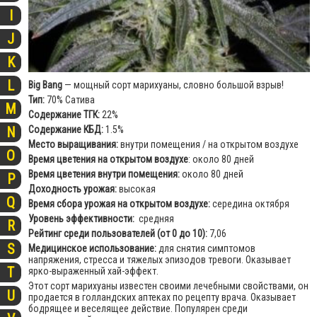
I
J
K
L
Big Bang
— мощный сорт марихуаны, словно большой взрыв!
Тип:
70% Сатива
M
Содержание ТГК:
22%
Содержание КБД:
1.5%
N
Место выращивания:
внутри помещения / на открытом воздухе
O
Время цветения на открытом воздухе
: около 80 дней
Время цветения внутри помещения:
около 80 дней
P
Доходность урожая:
высокая
Q
Время сбора урожая на открытом воздухе:
середина октября
Уровень эффективности:
средняя
R
Рейтинг среди пользователей (от 0 до 10):
7,06
S
Медицинское использование:
для снятия симптомов
напряжения, стресса и тяжелых эпизодов тревоги. Оказывает
T
ярко-выраженный хай-эффект.
Этот сорт марихуаны известен своими лечебными свойствами, он
U
продается в голландских аптеках по рецепту врача. Оказывает
бодрящее и веселящее действие. Популярен среди