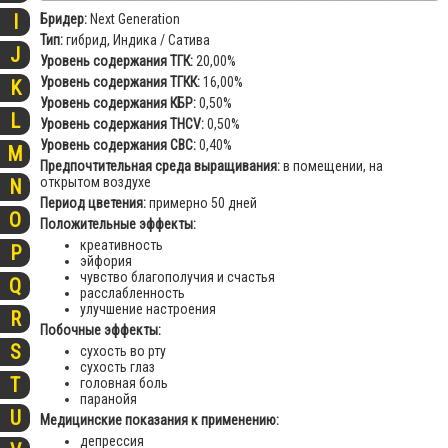
I
Бридер:
Next Generation
Тип:
гибрид, Индика / Сатива
J
Уровень содержания ТГК:
20,00%
Уровень содержания ТГКК:
16,00%
K
Уровень содержания КБР:
0,50%
L
Уровень содержания THCV:
0,50%
Уровень содержания CBC:
0,40%
M
Предпочтительная среда выращивания:
в помещении, на
открытом воздухе
N
Период цветения:
примерно 50 дней
O
Положительные эффекты:
креативность
P
эйфория
чувство благополучия и счастья
Q
расслабленность
улучшение настроения
R
Побочные эффекты:
S
сухость во рту
сухость глаз
T
головная боль
паранойя
U
Медицинские показания к применению:
депрессия