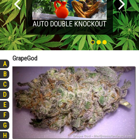
AUTO DOUBLE KNOCKOUT
GrapeGod
A
B
C
D
E
F
G
H