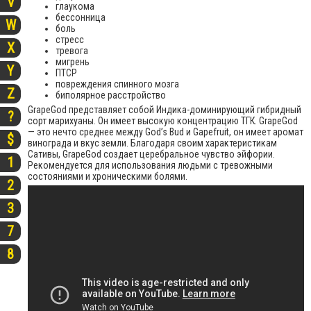
V
глаукома
бессонница
W
боль
стресс
X
тревога
мигрень
Y
ПТСР
повреждения спинного мозга
Z
биполярное расстройство
GrapeGod представляет собой Индика-доминирующий гибридный
?
сорт марихуаны. Он имеет высокую концентрацию ТГК. GrapeGod
— это нечто среднее между God’s Bud и Gapefruit, он имеет аромат
$
винограда и вкус земли. Благодаря своим характеристикам
Сативы, GrapeGod создает церебральное чувство эйфории.
1
Рекомендуется для использования людьми с тревожными
состояниями и хроническими болями.
2
3
7
8