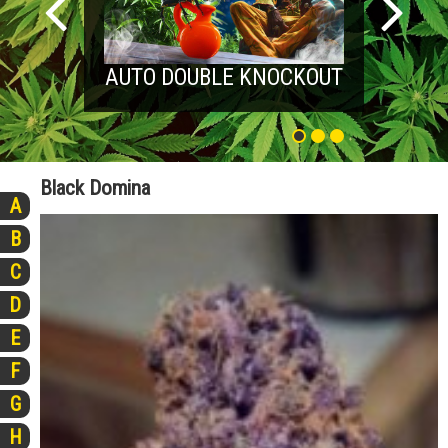
AUTO DOUBLE KNOCKOUT
Black Domina
A
B
C
D
E
F
G
H