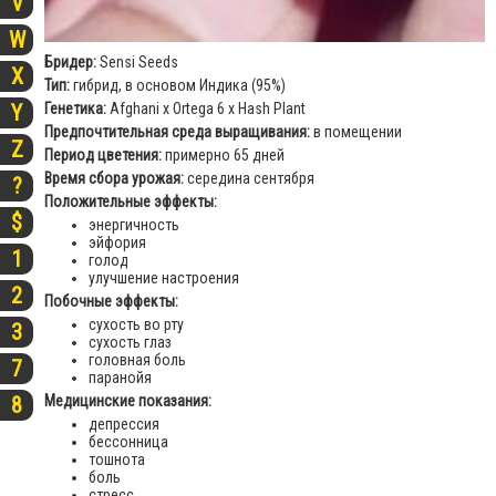
V
W
Бридер:
Sensi Seeds
X
Тип:
гибрид, в основом Индика (95%)
Генетика:
Afghani x Ortega 6 x Hash Plant
Y
Предпочтительная среда выращивания:
в помещении
Z
Период цветения:
примерно 65 дней
Время сбора урожая:
середина сентября
?
Положительные эффекты:
$
энергичность
эйфория
1
голод
улучшение настроения
2
Побочные эффекты:
сухость во рту
3
сухость глаз
головная боль
7
паранойя
Медицинские показания:
8
депрессия
бессонница
тошнота
боль
стресс