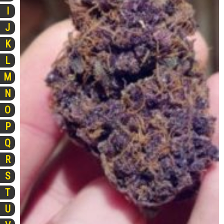
I
J
K
L
M
N
O
P
Q
R
S
T
U