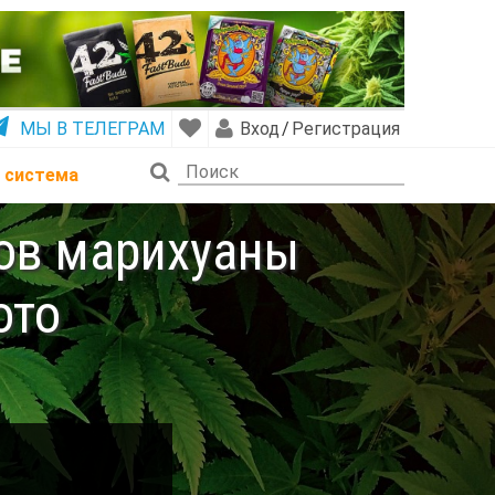
МЫ В ТЕЛЕГРАМ
Вход
/
Регистрация
 система
тов марихуаны
ото