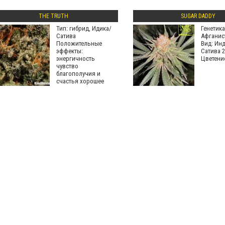
THE TRUTH
SUGAR DADDY
Тип: гибрид, Идика/
Генетика
Сатива
Афганис
Положительные
Вид: Инд
эффекты:
Сатива 2
энергичность
Цветени
чувство
благополучия и
счастья хорошее
настроение
Медицинские
показания к