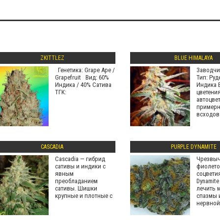
ZKITTLEZ
BLUE HIMALAYA
Генетика: Grape Ape /
Заводчик
Grapefruit Вид: 60%
Тип: Руд
Индика / 40% Сатива
Индика 
ТГК:
цветения
автоцвет
примерн
всходов
CASCADIA
PURPLE DYNAMITE
Cascadia — гибрид
Чрезвы
сативы и индики с
фиолет
явным
соцветия
преобладанием
Dynamit
сативы. Шишки
лечить
крупные и плотные с
спазмы 
нервной 