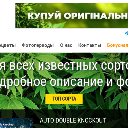
оцветы
Фотопериоды
О нас
Контакты
Бонусная
 всех известных сор
дробное описание и ф
ТОП СОРТА
AUTO DOUBLE KNOCKOUT