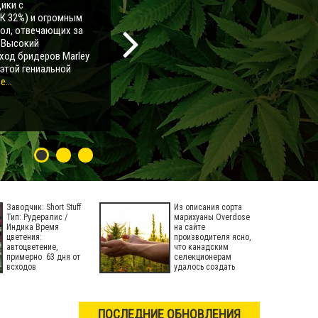
ики с
К 32%) и огромным
мол, отвечающих за
. Высокий
ход бридеров Marley
 этой гениальной
...
Заводчик: Short Stuff
Из описания сорта
Тип: Рудералис /
марихуаны Overdose
Индика Время
на сайте
цветения:
производителя ясно,
автоцветение,
что канадским
примерно 63 дня от
селекционерам
всходов
удалось создать
оригинальный
ПОСЛЕДНИЕ ОБНОВЛЕНИЯ