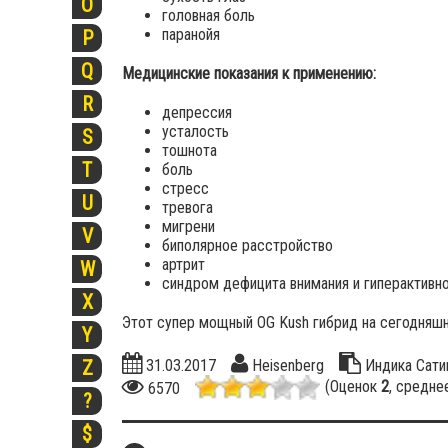
O
головная боль
паранойя
P
Q
Медицинские показания к применению:
R
депрессия
усталость
S
тошнота
T
боль
стресс
U
тревога
мигрени
V
биполярное расстройство
артрит
W
синдром дефицита внимания и гиперактивн
X
Этот супер мощный OG Kush гибрид на сегодняшн
Y
31.03.2017
Heisenberg
Индика
Сати
Z
(Оценок
2
, средне
6570
?
$