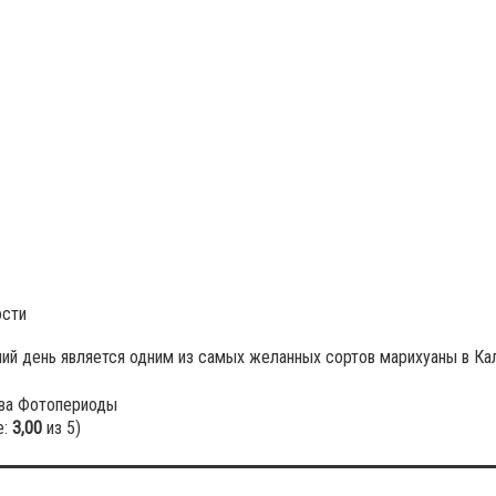
ости
ий день является одним из самых желанных сортов марихуаны в Ка
ва
Фотопериоды
е:
3,00
из 5)