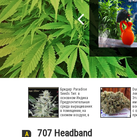
Бридер: Paradise
Du
Seeds Тип: в
ле
основном Индика
Эт
Предпочтительная
им
среда выращивания:
во
в помещении, на
с 
свежем воздухе, в
пр
707 Headband
A