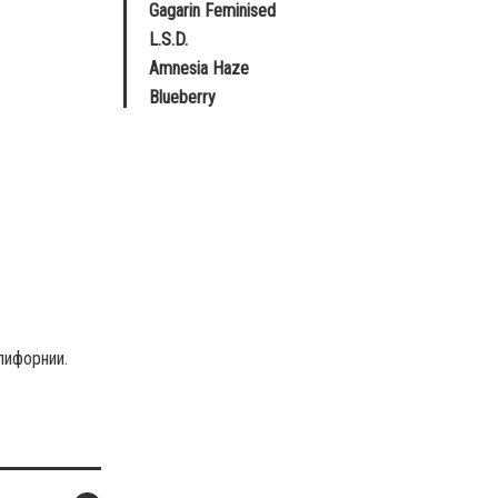
Gagarin Feminised
L.S.D.
Amnesia Haze
Blueberry
лифорнии.