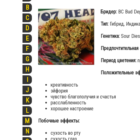
B
Бридер:
BC Bud De
C
Тип:
Гибрид, Индика
D
Генетика:
Sour Dies
E
F
Предпочтительная 
G
Период цветения:
п
H
Положительные эф
I
креативность
J
эйфория
чувство благополучия и счастья
K
расслабленность
хорошее настроение
L
M
Побочные эффекты:
N
сухость во рту
сухость глаз