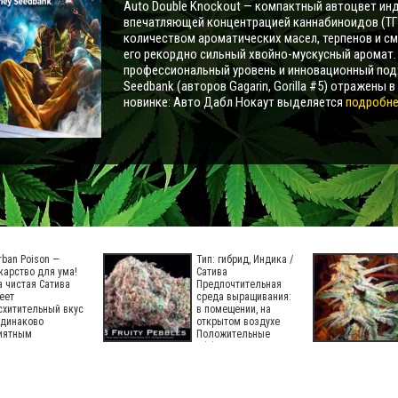
Auto Double Knockout — компактный автоцвет инд
впечатляющей концентрацией каннабиноидов (ТГ
количеством ароматических масел, терпенов и с
его рекордно сильный хвойно-мускусный аромат
профессиональный уровень и инновационный под
Seedbank (авторов Gagarin, Gorilla #5) отражены в
новинке: Авто Дабл Нокаут выделяется
подробнее
rban Poison —
Тип: гибрид, Индика /
карство для ума!
Сатива
а чистая Сатива
Предпочтительная
еет
среда выращивания:
схитительный вкус
в помещении, на
одинаково
открытом воздухе
иятным
Положительные
эффекты: