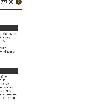
777 OG
: Short Stuff
ералис /
Время
:
ение,
о 63 дня от
чайно
овые
 Purple
e помогают
 мышечные
и болезни на
почве. Тип: