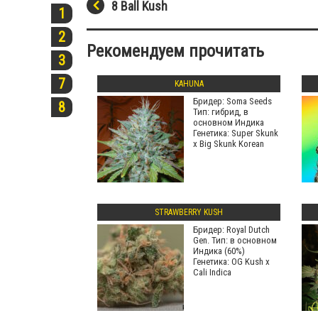
8 Ball Kush
1
2
Рекомендуем прочитать
3
7
KAHUNA
Бридер: Soma Seeds
8
Тип: гибрид, в
основном Индика
Генетика: Super Skunk
x Big Skunk Korean
STRAWBERRY KUSH
Бридер: Royal Dutch
Gen. Тип: в основном
Индика (60%)
Генетика: OG Kush x
Cali Indica