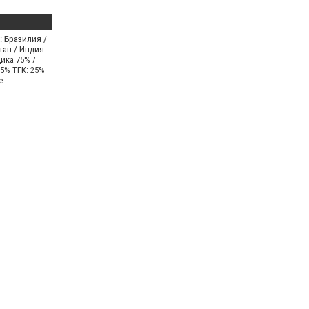
: Бразилия /
тан / Индия
ика 75% /
5% ТГК: 25%
е: