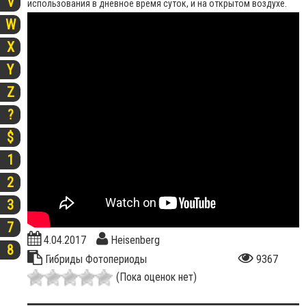
V
использования в дневное время суток, и на открытом воздухе.
W
X
Y
Z
?
$
1
2
3
7
4.04.2017
Heisenberg
8
Гибриды
Фотопериоды
9367
(Пока оценок нет)