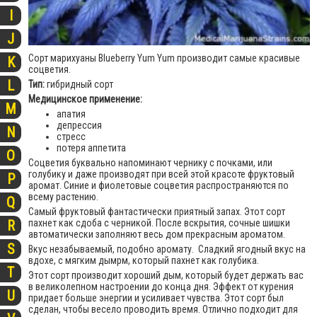
I
J
Сорт марихуаны Blueberry Yum Yum производит самые красивые
K
соцветия.
L
Тип:
гибридный сорт
Медицинское применение:
M
апатия
депрессия
N
стресс
потеря аппетита
O
Соцветия буквально напоминают чернику с почками, или
голубику и даже производят при всей этой красоте фруктовый
P
аромат. Синие и фиолетовые соцветия распространяются по
всему растению.
Q
Самый фруктовый фантастически приятный запах. Этот сорт
пахнет как сдоба с черникой. После вскрытия, сочные шишки
R
автоматически заполняют весь дом прекрасным ароматом.
S
Вкус незабываемый, подобно аромату. Сладкий ягодный вкус на
вдохе, с мягким дымрм, который пахнет как голубика.
T
Этот сорт производит хороший дым, который будет держать вас
в великолепном настроении до конца дня. Эффект от курения
U
придает больше энергии и усиливает чувства. Этот сорт был
сделан, чтобы весело проводить время. Отлично подходит для