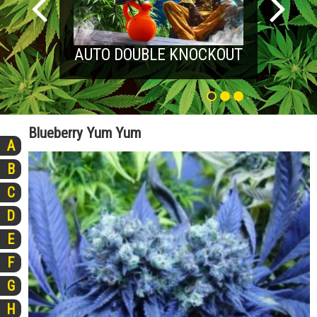
AUTO DOUBLE KNOCKOUT
Blueberry Yum Yum
A
B
C
D
E
F
G
H