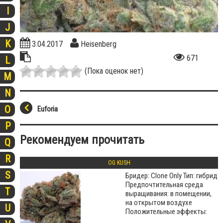
I
J
K
3.04.2017
Heisenberg
671
L
(Пока оценок нет)
M
N
O
Euforia
P
Рекомендуем прочитать
Q
R
OG KUSH
S
Бридер: Clone Only Тип: гибрид
Предпочтительная среда
T
выращивания: в помещении,
на открытом воздухе
U
Положительные эффекты: