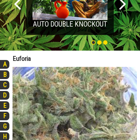
AUTO DOUBLE KNOCKOUT
Euforia
A
B
C
D
E
F
G
H