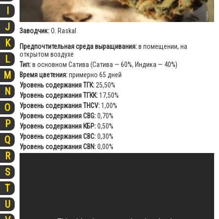
I
J
Заводчик:
О. Raskal
K
Предпочтительная среда выращивания:
в помещении, на
открытом воздухе
L
Тип:
в основном Сатива (Сатива — 60%, Индика — 40%)
M
Время цветения:
примерно 65 дней
Уровень содержания ТГК:
25,50%
N
Уровень содержания ТГКК:
17,50%
Уровень содержания THCV:
1,00%
O
Уровень содержания CBG:
0,70%
P
Уровень содержания КБР:
0,50%
Уровень содержания CBC:
0,30%
Q
Уровень содержания CBN:
0,00%
R
S
T
U