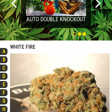
AUTO DOUBLE KNOCKOUT
WHITE FIRE
A
B
C
D
E
F
G
H