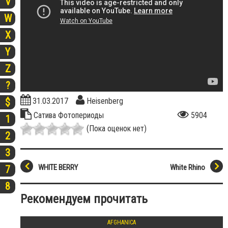
V
W
X
Y
Z
?
31.03.2017
Heisenberg
$
Сатива
Фотопериоды
5904
1
(Пока оценок нет)
2
3
WHITE BERRY
White Rhino
7
8
Рекомендуем прочитать
AFGHANICA