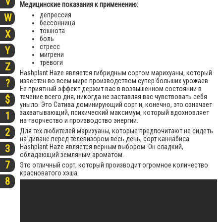
V
Медицинские показания к применению:
депрессия
W
бессонница
тошнота
X
боль
стресс
Y
мигрени
тревоги
Z
Hashplant Haze является гибридным сортом марихуаны, который
известен во всем мире производством супер больших урожаев.
?
Ее приятный эффект держит вас в возвышенном состоянии в
течение всего дня, никогда не заставляя вас чувствовать себя
$
уныло. Это Сатива доминирующий сорт и, конечно, это означает
захватывающий, психический максимум, который вдохновляет
1
на творчество и производство энергии.
2
Для тех любителей марихуаны, которые предпочитают не сидеть
на диване перед телевизором весь день, сорт каннабиса
Hashplant Haze является верным выбором. Он сладкий,
3
обладающий земляным ароматом.
7
Это отличный сорт, который производит огромное количество
красноватого хэша.
8