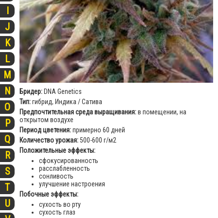
I
J
K
L
M
N
Бридер:
DNA Genetics
Тип:
гибрид, Индика / Сатива
O
Предпочтительная среда выращивания:
в помещении, на
открытом воздухе
P
Период цветения:
примерно 60 дней
Q
Количество урожая:
500-600 г/м2
Положительные эффекты:
R
сфокусированность
расслабленность
S
сонливость
улучшение настроения
T
Побочные эффекты:
U
сухость во рту
сухость глаз