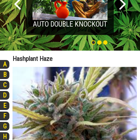
AUTO DOUBLE KNOCKOUT
Hashplant Haze
A
B
C
D
E
F
G
H