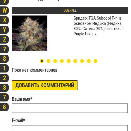
V
W
QUERKLE
Бридер: TGA Subcool Тип: в
X
основном Индика (Индика
80%, Сатива 20%) Генетика:
Y
Purple Urkle x
Z
?
$
1
Пока нет комментариев
2
ДОБАВИТЬ КОММЕНТАРИЙ
3
7
Ваше имя
*
8
E-mail
*