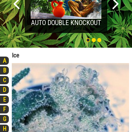
AUTO DOUBLE KNOCKOUT
Ice
A
B
C
D
E
F
G
H