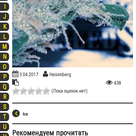
I
J
K
L
M
N
O
3.04.2017
Heisenberg
P
438
Q
(Пока оценок нет)
R
S
Ice
T
U
Рекомендуем прочитать