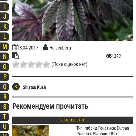
I
J
K
L
M
3.04.2017
Heisenberg
N
322
(Пока оценок нет)
O
P
Q
Shiatsu Kush
R
Рекомендуем прочитать
S
T
VERDE ELECTRIC
U
Тип: гибрид Генетика: Durban
Poison х Platinum OG х