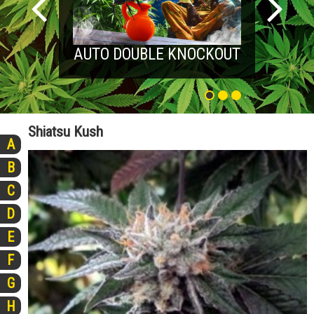
AUTO DOUBLE KNOCKOUT
Shiatsu Kush
A
B
C
D
E
F
G
H