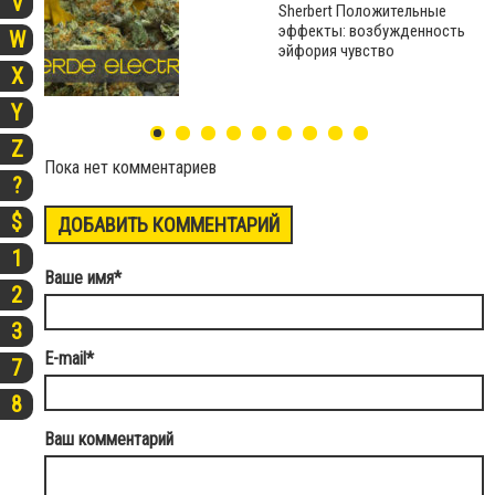
V
Sherbert Положительные
эффекты: возбужденность
W
эйфория чувство
X
Y
Z
Пока нет комментариев
?
$
ДОБАВИТЬ КОММЕНТАРИЙ
1
Ваше имя
*
2
3
E-mail
*
7
8
Ваш комментарий