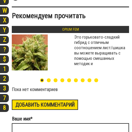
V
W
Рекомендуем прочитать
X
Y
OPIUM FEM
Это горьковато-сладкий
Z
гибрид с отличным
соотношением лист/шишка
?
вы можете выращивать с
помощью смешанных
$
методик и
1
2
3
Пока нет комментариев
7
ДОБАВИТЬ КОММЕНТАРИЙ
8
Ваше имя
*