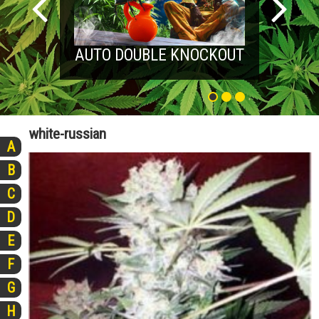
AUTO DOUBLE KNOCKOUT
white-russian
A
B
C
D
E
F
G
H