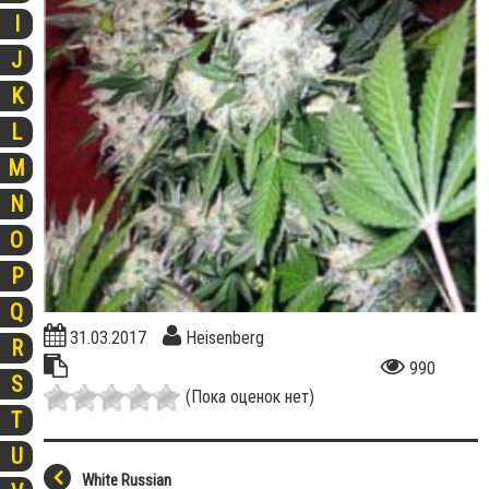
I
J
K
L
M
N
O
P
Q
31.03.2017
Heisenberg
R
990
S
(Пока оценок нет)
T
U
White Russian