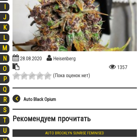
I
J
K
L
M
N
28.08.2020
Heisenberg
1357
O
(Пока оценок нет)
P
Q
R
Auto Black Opium
S
Рекомендуем прочитать
T
U
AUTO BROOKLYN SUNRISE FEMINISED