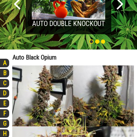
AUTO DOUBLE KNOCKOUT
Auto Black Opium
A
B
C
D
E
F
G
H