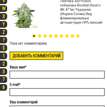
V
Генетика: Восточное
побережье Brooklyn Diesel х
W
AK-47 Тип: Рудералис
(Индика/Сатива) Вид:
X
феминизированные
автоцветущие (99% женский
Y
Z
?
Пока нет комментариев
$
1
ДОБАВИТЬ КОММЕНТАРИЙ
2
Ваше имя
*
3
7
E-mail
*
8
Ваш комментарий