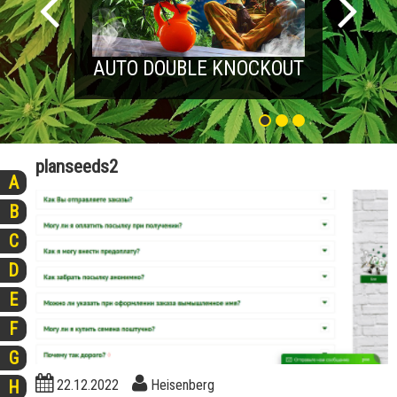
AUTO DOUBLE KNOCKOUT
planseeds2
A
B
C
D
E
F
G
22.12.2022
Heisenberg
H