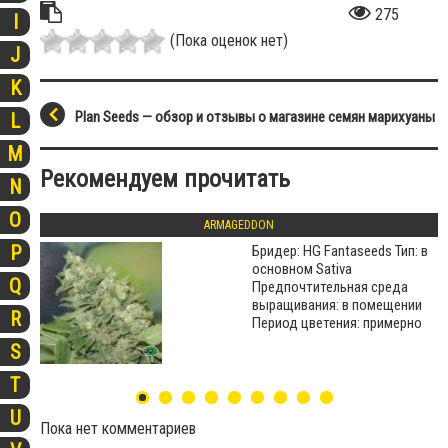
275
I
(Пока оценок нет)
J
K
Plan Seeds — обзор и отзывы о магазине семян марихуаны
L
M
Рекомендуем прочитать
N
O
ARMAGEDDON
P
Бридер: HG Fantaseeds Тип: в
основном Sativa
Q
Предпочтительная среда
выращивания: в помещении
R
Период цветения: примерно
S
T
U
Пока нет комментариев