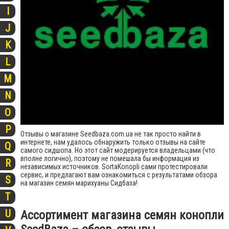
I
J
K
L
M
N
O
P
Отзывы о магазине Seedbaza.com.ua не так просто найти в
интернете, нам удалось обнаружить только отзывы на сайте
Q
самого сидшопа. Но этот сайт модерируется владельцами (что
вполне логично), поэтому не помешала бы информация из
R
независимых источников. SortaKonopli сами протестировали
сервис, и предлагают вам ознакомиться с результатами обзора
S
на магазин семян марихуаны Сидбаза!
T
U
Ассортимент магазина семян конопли