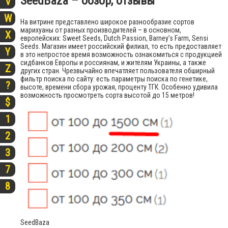
SeedBaza – обзор, отзывы
V
W
На витрине представлено широкое разнообразие сортов
марихуаны от разных производителей – в основном,
X
европейских: Sweet Seeds, Dutch Passion, Barney’s Farm, Sensi
Seeds. Магазин имеет российский филиал, то есть предоставляет
Y
в это непростое время возможность ознакомиться с продукцией
сидбанков Европы и россиянам, и жителям Украины, а также
Z
других стран. Чрезвычайно впечатляет пользователя обширный
фильтр поиска по сайту: есть параметры поиска по генетике,
?
высоте, времени сбора урожая, проценту ТГК. Особенно удивила
возможность просмотреть сорта высотой до 15 метров!
$
1
2
3
7
8
SeedBaza