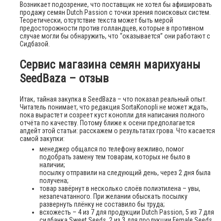
Возникает подозрение, что поставщик не хотел бы афишировать
продажу семян Dutch Passion с точки зрения поисковых систем.
Теоретически, отсутствие текста может быть мерой
предосторожности против голландцев, которые в противном
случае могли бы обнаружить, что “оказывается” они работают с
Сидбазой.
Сервис магазина семян марихуаны
SeedBaza – отзыв
Итак, тайная закупка в SeedBaza – что показал реальный опыт.
Читатель понимает, что редакция SortaKonopli не может ждать,
пока вырастет и созреет куст конопли для написания полного
отчёта по качеству. Потому ближе к осени предполагается
апдейт этой статьи: расскажем о результатах грова. Что касается
самой закупки:
менеджер общался по телефону вежливо, помог
подобрать замену тем товарам, которых не было в
наличии;
посылку отправили на следующий день, через 2 дня была
получена;
товар завёрнут в несколько слоёв полиэтилена – увы,
незапечатанного. При желании обыскать посылку
развернуть плёнку не составило бы труда;
всхожесть – 4 из 7 для продукции Dutch Passion, 5 из 7 для
сидбанка Sweet Seeds, 2 из 3 для продукции Female Seeds.