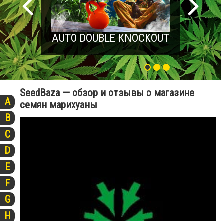
AUTO DOUBLE KNOCKOUT
SeedBaza — обзор и отзывы о магазине
A
семян марихуаны
B
C
D
E
F
G
H