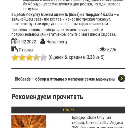
Из 4 бонусных семян взошло два ростка, но один вскоре
загнулся.
В целом покупку можем оценить (пока) на твёрдых 4 балла
– в
дальнейшем развитие кустов и качество урожая покажут,
соответствует ли продукт заявленным характеристикам.
Читателя просим сообщать в комментариях о любом
положительном или негативном опыте с магазином Сидбаза.
5.02.2022
Heisenberg
Отзывы
5776
(Оценок
6
, среднее:
3,33
из 5)
BioSeeds — обзор и отзывы о магазине семян марихуаны
Рекомендуем прочитать
TRINITY
Бридер: Clone Only Тип:
гибрид, Сатива 75% / Индика
25% Предпочтительная среда