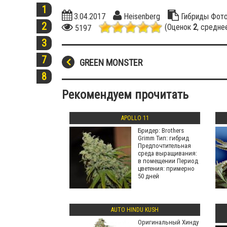
1
3.04.2017
Heisenberg
Гибриды
Фот
2
(Оценок
2
, средне
5197
3
7
GREEN MONSTER
8
Рекомендуем прочитать
APOLLO 11
Бридер: Brothers
Grimm Тип: гибрид
Предпочтительная
среда выращивания:
в помещении Период
цветения: примерно
50 дней
AUTO HINDU KUSH
Оригинальный Хинду