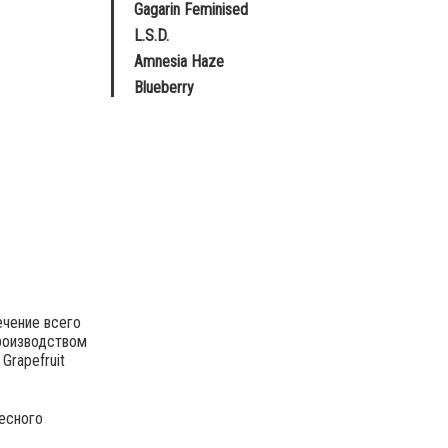
Gagarin Feminised
L.S.D.
Amnesia Haze
Blueberry
ечение всего
производством
Grapefruit
есного