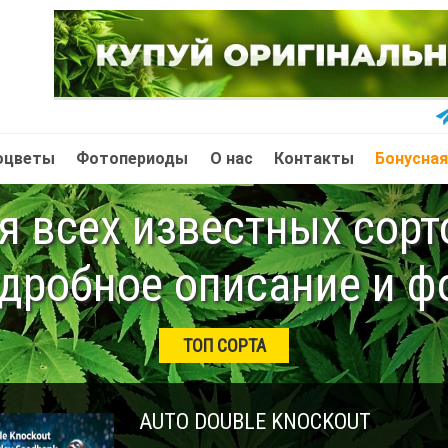
оцветы
Фотопериоды
О нас
Контакты
Бонусная
 всех известных сор
дробное описание и ф
ТОП СОРТА
AUTO DOUBLE KNOCKOUT