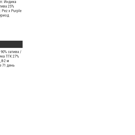
п: Индика
тива 25%
: Pez x Purple
ериод
 90% сатива /
ика ТГК 27%
,8-2 м
е 71 день