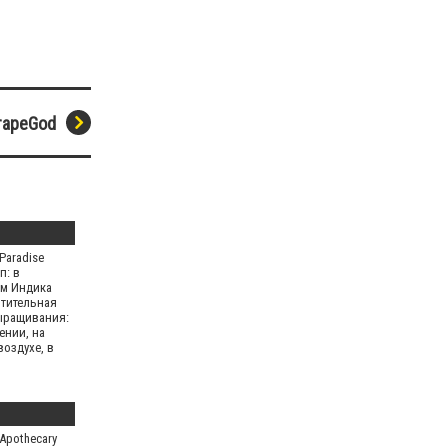
rapeGod
Paradise
п: в
м Индика
тительная
ыращивания:
ении, на
оздухе, в
Apothecary