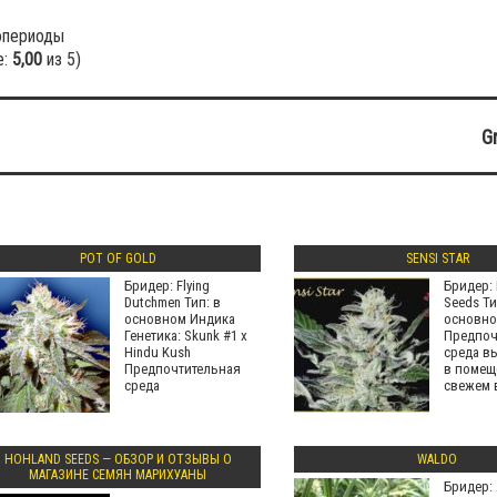
опериоды
е:
5,00
из 5)
G
POT OF GOLD
SENSI STAR
Бридер: Flying
Бридер: 
Dutchmen Тип: в
Seeds Ти
основном Индика
основно
Генетика: Skunk #1 x
Предпоч
Hindu Kush
среда в
Предпочтительная
в помещ
среда
свежем в
HOHLAND SEEDS — ОБЗОР И ОТЗЫВЫ О
WALDO
МАГАЗИНЕ СЕМЯН МАРИХУАНЫ
Бридер: 