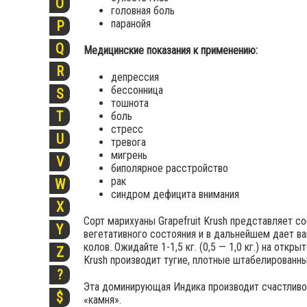
O
головная боль
паранойя
P
Q
Медицинские показания к применению:
R
депрессия
бессонница
S
тошнота
T
боль
стресс
U
тревога
мигрень
V
биполярное расстройство
рак
W
синдром дефицита внимания
X
Сорт марихуаны Grapefruit Krush представляет с
Y
вегетативного состояния и в дальнейшем дает в
колов. Ожидайте 1-1,5 кг. (0,5 — 1,0 кг.) на от
Z
Krush производит тугие, плотные штабелированны
?
Эта доминирующая Индика производит счастливо
$
«камня».