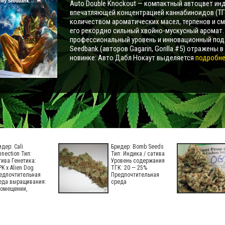
Auto Double Knockout — компактный автоцвет инд
впечатляющей концентрацией каннабиноидов (ТГ
количеством ароматических масел, терпенов и с
его рекордно сильный хвойно-мускусный аромат
профессиональный уровень и инновационный под
Seedbank (авторов Gagarin, Gorilla #5) отражены в
новинке: Авто Дабл Нокаут выделяется
подробнее
идер: Cali
Бридер: Bomb Seeds
nnection Тип:
Тип: Индика / сатива
тива Генетика:
Уровень содержания
PK x Alien Dog
ТГК: 20 — 25%
едпочтительная
Предпочтительная
еда выращивания:
среда
помещении,