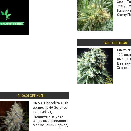
Seeds Ти
75% / Са
Генетика
Cherry П
PABLO ESCOBAR
Генотип:
10% инд
Высота 1
Цветени
Харвест
CHOCOLOPE KUSH
Он же: Chocolate Kush
Бридер: DNA Genetics
Тип: гибрид
Предпочтительная
среда выращивания:
в помещении Период