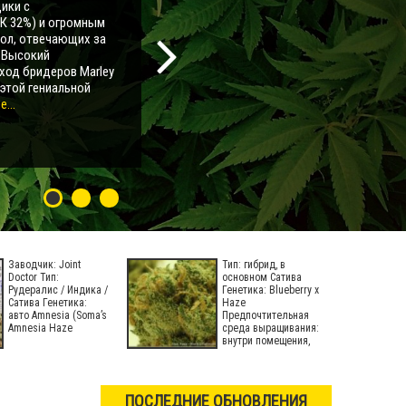
ики с
К 32%) и огромным
мол, отвечающих за
. Высокий
ход бридеров Marley
 этой гениальной
...
Заводчик: Joint
Тип: гибрид, в
Doctor Тип:
основном Сатива
Рудералис / Индика /
Генетика: Blueberry x
Сатива Генетика:
Haze
авто Amnesia (Soma’s
Предпочтительная
Amnesia Haze
среда выращивания:
внутри помещения,
на
ПОСЛЕДНИЕ ОБНОВЛЕНИЯ