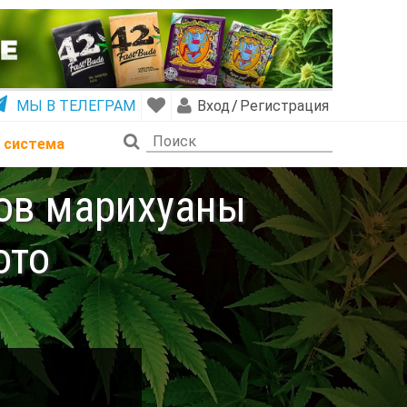
МЫ В ТЕЛЕГРАМ
Вход
/
Регистрация
 система
тов марихуаны
ото