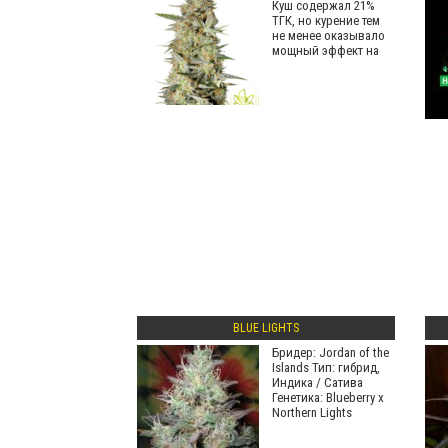
Куш содержал 21%
ТГК, но курение тем
не менее оказывало
мощный эффект на
BLUE LIGHTS
Бридер: Jordan of the
Islands Тип: гибрид,
Индика / Сатива
Генетика: Blueberry x
Northern Lights