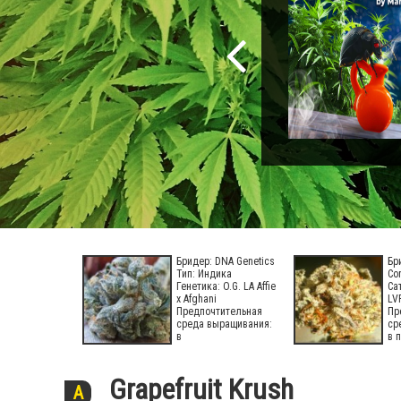
Бридер: DNA Genetics
Бр
Тип: Индика
Co
Генетика: O.G. LA Affie
Са
x Afghani
LV
Предпочтительная
Пр
среда выращивания:
ср
в
в 
Grapefruit Krush
A