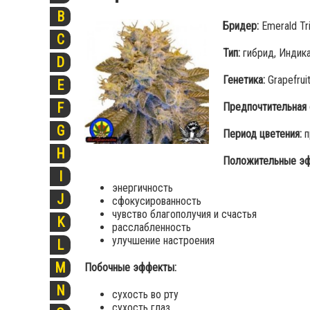
B
Бридер:
Emerald Tr
C
Тип:
гибрид, Индика
D
Генетика:
Grapefrui
E
F
Предпочтительная 
G
Период цветения:
п
H
Положительные эф
I
энергичность
J
сфокусированность
чувство благополучия и счастья
K
расслабленность
улучшение настроения
L
M
Побочные эффекты:
N
сухость во рту
сухость глаз