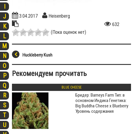
I
J
3.04.2017
Heisenberg
632
K
(Пока оценок нет)
L
M
N
Huckleberry Kush
O
Рекомендуем прочитать
P
Q
BLUE CHEESE
R
Бридер: Barneys Farm Тип: в
основном Индика Генетика:
S
Big Buddha Cheese x Blueberry
Уровень содержания
T
U