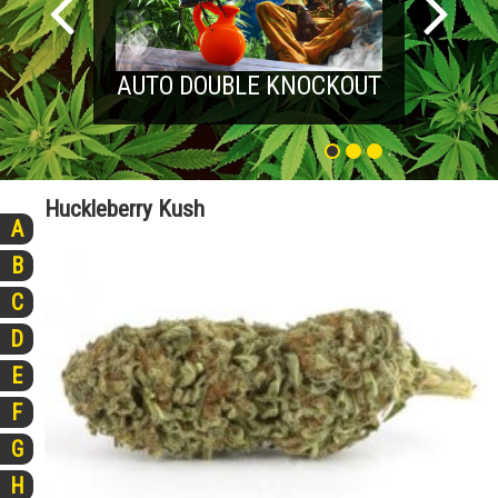
AUTO DOUBLE KNOCKOUT
Huckleberry Kush
A
B
C
D
E
F
G
H