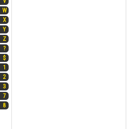
V
W
X
Y
Z
?
$
1
2
3
7
8