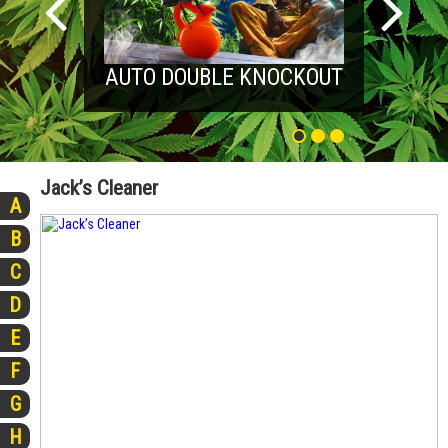
AUTO DOUBLE KNOCKOUT
Jack’s Cleaner
A
B
C
D
E
F
G
H