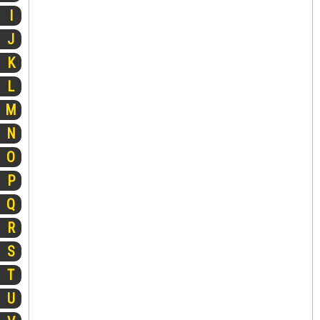
I
J
K
L
M
N
O
P
Q
R
S
T
U