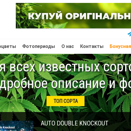
оцветы
Фотопериоды
О нас
Контакты
Бонусная
 всех известных сор
дробное описание и ф
ТОП СОРТА
AUTO DOUBLE KNOCKOUT