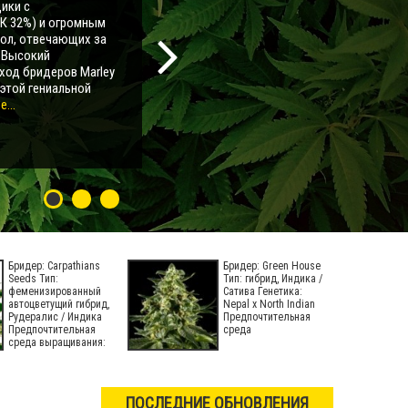
ики с
К 32%) и огромным
мол, отвечающих за
. Высокий
ход бридеров Marley
 этой гениальной
...
Бридер: Carpathians
Бридер: Green House
Seeds Тип:
Тип: гибрид, Индика /
феменизированный
Сатива Генетика:
автоцветущий гибрид,
Nepal х North Indian
Рудералис / Индика
Предпочтительная
Предпочтительная
среда
среда выращивания:
в помещений,
ПОСЛЕДНИЕ ОБНОВЛЕНИЯ