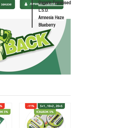
Gagarin Feminised
L.S.D.
Amnesia Haze
Blueberry