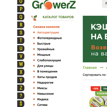
O
P
Q
R
S
T
U
V
W
X
Y
Z
?
$