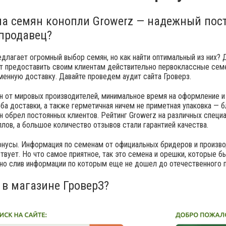
на семян конопли Growerz — надежный пос
продавец?
длагает огромный выбор семян, но как найти оптимальный из них? 
 предоставить своим клиентам действительно первоклассные семе
менную доставку. Давайте проведем аудит сайта Гроверз.
 от мировых производителей, минимальное время на оформление и 
ба доставки, а также герметичная ничем не приметная упаковка — 
н обрел постоянных клиентов. Рейтинг Growerz на различных специ
лов, а большое количество отзывов стали гарантией качества.
онусы. Информация по семенам от официальных бридеров и произво
твует. Но что самое приятное, так это семена и орешки, которые б
 но слив информации по которым еще не дошел до отечественного п
 в магазине ГроверЗ?