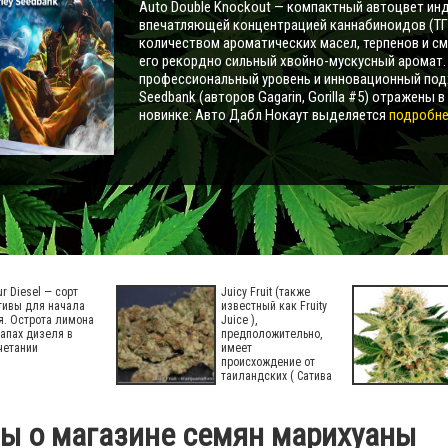
Auto Double Knockout — компактный автоцвет инд
впечатляющей концентрацией каннабиноидов (ТГ
количеством ароматических масел, терпенов и с
его рекордно сильный хвойно-мускусный аромат
профессиональный уровень и инновационный под
Seedbank (авторов Gagarin, Gorilla #5) отражены в
новинке: Авто Дабл Нокаут выделяется
подробнее
ur Diesel — сорт
Juicy Fruit (также
тивы для начала
известный как Fruity
я. Острота лимона
Juice ),
запах дизеля в
предположительно,
четании
имеет
происхождение от
таиландских ( Сатива
вы о магазине семян марихуаны