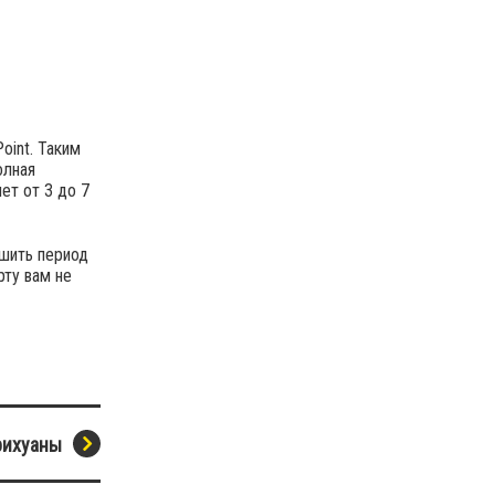
oint. Таким
олная
ет от 3 до 7
ьшить период
рту вам не
рихуаны