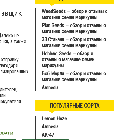
WeedSeeds — обзор и отзывы о
тавщик
магазине семян марихуаны
Plan Seeds — обзор и отзывы о
магазине семян марихуаны
Далеко не
33 Стакана — обзор и отзывы о
чки, а также
магазине семян марихуаны
Hohland Seeds — обзор и
отправку,
отзывы о магазине семян
благодаря
марихуаны
ализированных
Боб Марли — обзор и отзывы о
магазине семян марихуаны
Amnesia
дителей,
ыли
окупателя.
ПОПУЛЯРНЫЕ СОРТА
Lemon Haze
Amnesia
AK-47