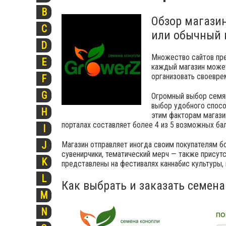
B
Обзор магази
C
или обычный 
D
Множество сайтов пре
E
каждый магазин может
организовать своевре
F
G
Огромный выбор семян
выбор удобного спосо
H
этим факторам магази
порталах составляет более 4 из 5 возможных бал
I
J
Магазин отправляет иногда своим покупателям б
сувенирчики, тематический мерч — также присутс
K
представлены на фестивалях каннабис культуры,
L
Как выбрать и заказать семена
M
N