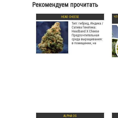
Рекомендуем прочитать
HEAD CHEESE
ЧТ
Тип: гибрид, Индика /
Сатива Генетика:
Headband X Cheese
Предпочтительная
среда выращивания:
в помещении, на
ALPHA OG