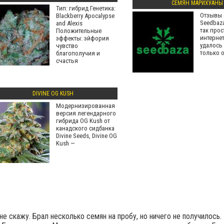
СЕМЯН МАРИХУАНЫ
Тип: гибрид Генетика:
Отзывы 
Blackberry Apocalypse
Seedbaza
and Alexis
так прос
Положительные
интернет
эффекты: эйфория
удалось
чувство
только 
благополучия и
счастья
расслабленность
DIVINE OG KUSH
Модернизированная
версия легендарного
гибрида OG Kush от
канадского сидбанка
Divine Seeds, Divine OG
Kush —
не скажу. Брал несколько семян на пробу, но ничего не получилось