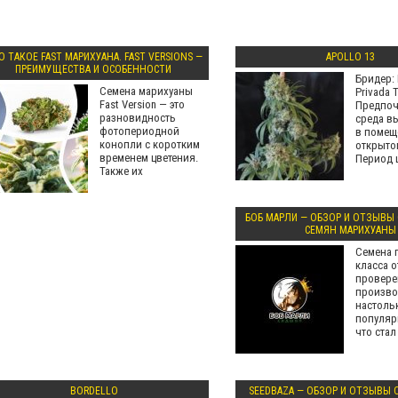
О ТАКОЕ FAST МАРИХУАНА. FAST VERSIONS —
APOLLO 13
ПРЕИМУЩЕСТВА И ОСОБЕННОСТИ
Бридер: 
Семена марихуаны
Privada 
Fast Version — это
Предпоч
разновидность
среда в
фотопериодной
в помещ
конопли с коротким
открыто
временем цветения.
Период 
Также их
БОБ МАРЛИ — ОБЗОР И ОТЗЫВЫ
СЕМЯН МАРИХУАНЫ
Семена 
класса о
провер
произво
настоль
популяр
что ста
BORDELLO
SEEDBAZA — ОБЗОР И ОТЗЫВЫ 