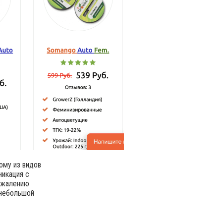
ому из видов
никация с
сожалению
 небольшой