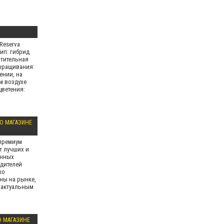
Reserva
Тип: гибрид
тительная
ыращивания:
ении, на
м воздухе
цветения:
 О МАГАЗИНЕ
премиум
т лучших и
енных
дителей
ко
ны на рынке,
л актуальным
О МАГАЗИНЕ