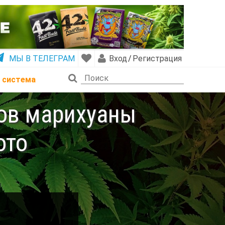
МЫ В ТЕЛЕГРАМ
Вход
/
Регистрация
 система
тов марихуаны
ото