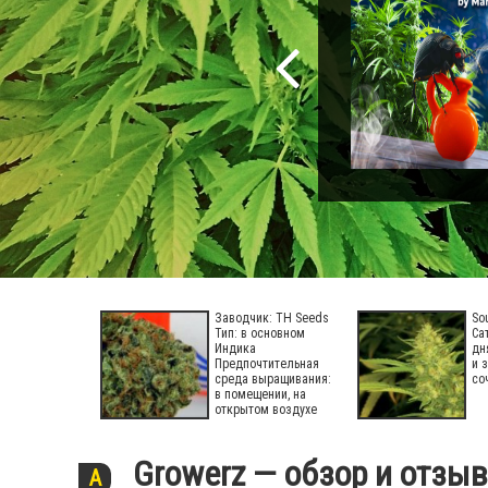
Заводчик: TH Seeds
Бридер: Sannie’s
So
Тип: в основном
Seeds Тип: Индика
Са
Индика
Генетика: Afghan
дн
Предпочтительная
Skunk x Herijuana
и 
среда выращивания:
Период цветения:
со
в помещении, на
примерно 64-70 дней
открытом воздухе
Growerz — обзор и отзы
A