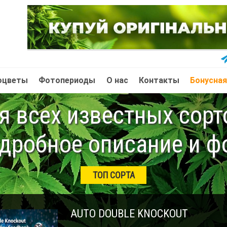
оцветы
Фотопериоды
О нас
Контакты
Бонусная
 всех известных сор
дробное описание и ф
ТОП СОРТА
AUTO DOUBLE KNOCKOUT