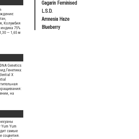
Gagarin Feminised
%
L.S.D.
ждение:
тан,
Amnesia Haze
я, Колумбия
Blueberry
 индика 75%
1,30 — 1,65 м
DNA Genetics
рид Генетика:
dential X
tial
тительная
ыращивания:
ении, на
рихуаны
y Yum Yum
дит самые
е соцветия.