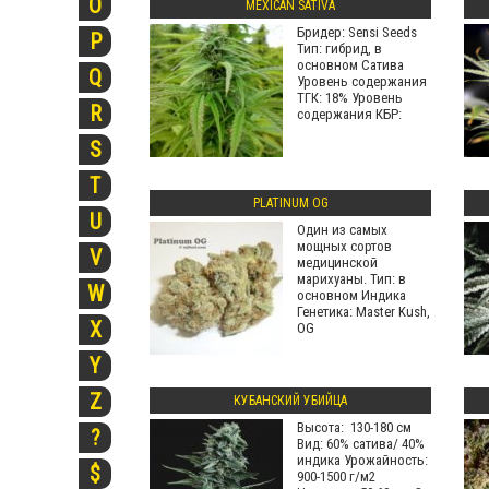
O
MEXICAN SATIVA
Бридер: Sensi Seeds
P
Тип: гибрид, в
основном Сатива
Q
Уровень содержания
ТГК: 18% Уровень
R
содержания КБР:
S
T
PLATINUM OG
U
Один из самых
мощных сортов
V
медицинской
марихуаны. Тип: в
W
основном Индика
Генетика: Master Kush,
X
OG
Y
Z
КУБАНСКИЙ УБИЙЦА
Высота: 130-180 см
?
Вид: 60% сатива/ 40%
индика Урожайность:
$
900-1500 г/м2