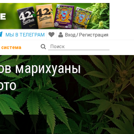
МЫ В ТЕЛЕГРАМ
Вход
/
Регистрация
 система
тов марихуаны
ото