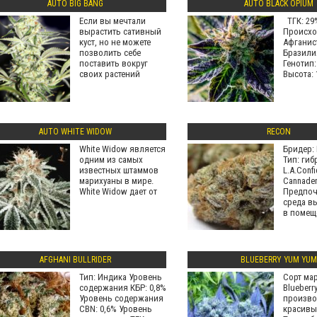
AUTO BIG BANG
AUTO BLACK OPIUM
Если вы мечтали
ТГК: 29
вырастить сативный
Происхо
куст, но не можете
Афганис
позволить себе
Бразили
поставить вокруг
Генотип:
своих растений
Высота: 
AUTO WHITE WIDOW
RECON
White Widow является
Бридер: 
одним из самых
Тип: гиб
известных штаммов
L.A.Confi
марихуаны в мире.
Cannaden
White Widow дает от
Предпоч
среда в
в помещ
AFGHANI BULLRIDER
BLUEBERRY YUM YUM
Тип: Индика Уровень
Сорт ма
содержания КБР: 0,8%
Blueberr
Уровень содержания
произво
CBN: 0,6% Уровень
красивы