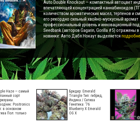
Auto Double Knockout — компактный автоцвет инд
впечатляющей концентрацией каннабиноидов (ТГ
количеством ароматических масел, терпенов и с
его рекордно сильный хвойно-мускусный аромат
профессиональный уровень и инновационный под
Seedbank (авторов Gagarin, Gorilla #5) отражены в
новинке: Авто Дабл Нокаут выделяется
подробнее
rple Haze — самый
Бридер: Emerald
ланный сорт
Triangle Тип: гибрид,
рихуаны.
Индика / Сатива
водчик: Positronics
Генетика: ’76
п: в основном
Blueberry X Emerald
тива Пол: только
OG X