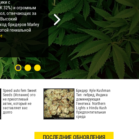
ики с
К 32%) и огромным
мол, отвечающих за
. Высокий
ход бридеров Marley
 этой гениальной
...
Speed auto fem Sweet
Бридер: Kyle Kushman
Seeds (Испания) это
Тип: гибрид, Индика
не прихотливый
доминирующая
автик, который не
Генетика: Northern
заставляет вас
Lights x Hindu Kush
долго
Предпочтительная
среда
ПОСЛЕДНИЕ ОБНОВЛЕНИЯ