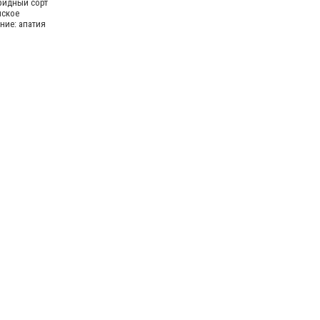
бридный сорт
ское
ние: апатия