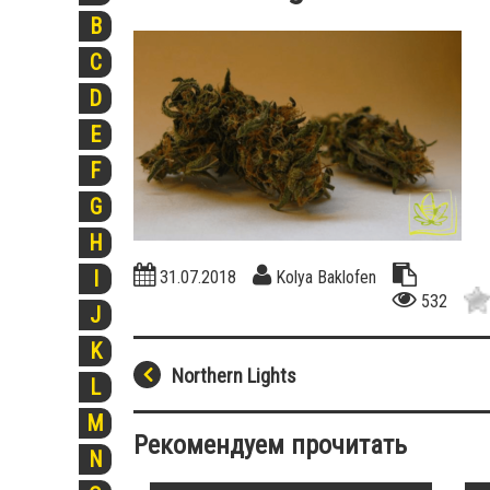
B
C
D
E
F
G
H
I
31.07.2018
Kolya Baklofen
532
J
K
Northern Lights
L
M
Рекомендуем прочитать
N