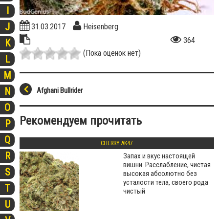
I
J
31.03.2017
Heisenberg
364
K
(Пока оценок нет)
L
M
N
Afghani Bullrider
O
Рекомендуем прочитать
P
Q
CHERRY AK47
R
Запах и вкус настоящей
вишни. Расслабление, чистая
S
высокая абсолютно без
усталости тела, своего рода
T
чистый
U