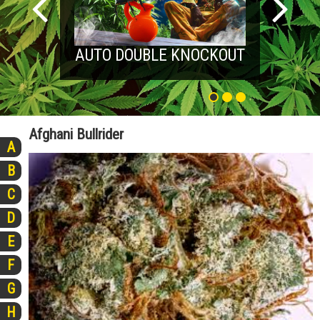
AUTO DOUBLE KNOCKOUT
Afghani Bullrider
A
B
C
D
E
F
G
H