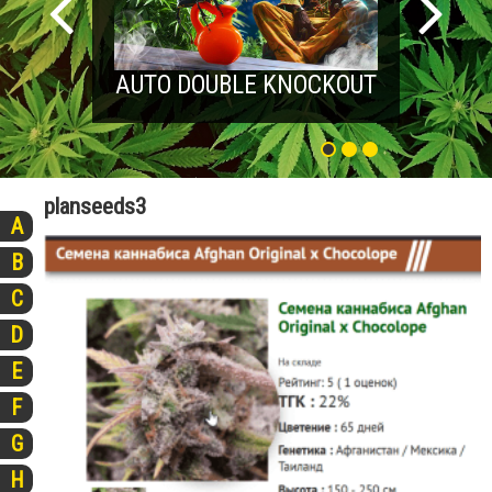
AUTO DOUBLE KNOCKOUT
planseeds3
A
B
C
D
E
F
G
H