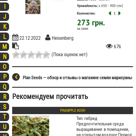
I
J
K
L
22.12.2022
Heisenberg
M
676
(Пока оценок нет)
N
O
P
Plan Seeds — обзор и отзывы о магазине семян марихуаны
Q
Рекомендуем прочитать
R
S
PINEAPPLE KUSH
T
Тип: гибрид
Предпочтительная среда
U
выращивания: в помещении,
на открытом воздухе Период