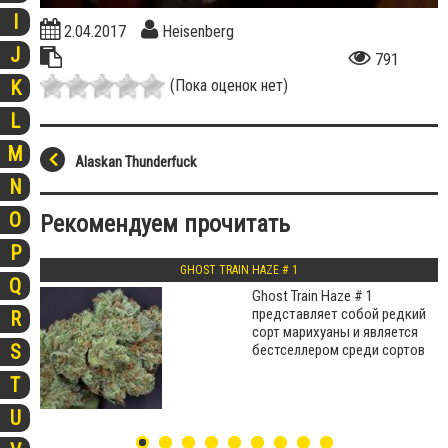
I
2.04.2017
Heisenberg
J
791
(Пока оценок нет)
K
L
M
Alaskan Thunderfuck
N
O
Рекомендуем прочитать
P
GHOST TRAIN HAZE # 1
Q
Ghost Train Haze # 1
представляет собой редкий
R
сорт марихуаны и является
S
бестселлером среди сортов
T
U