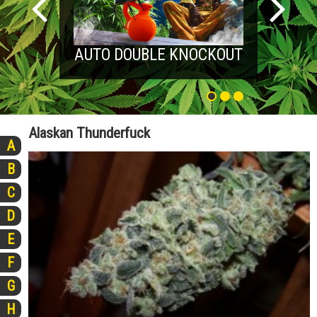
AUTO DOUBLE KNOCKOUT
Alaskan Thunderfuck
A
B
C
D
E
F
G
H