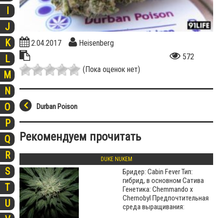
I
J
K
2.04.2017
Heisenberg
572
L
(Пока оценок нет)
M
N
O
Durban Poison
P
Рекомендуем прочитать
Q
R
DUKE NUKEM
S
Бридер: Cabin Fever Тип:
гибрид, в основном Сатива
T
Генетика: Chemmando х
Chernobyl Предпочтительная
U
среда выращивания: