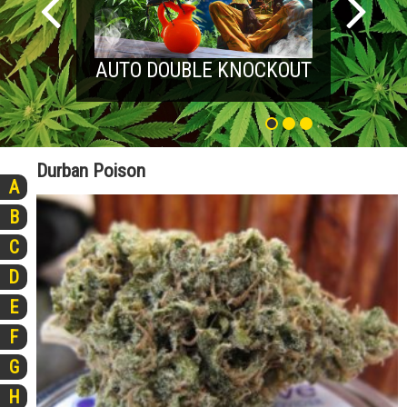
AUTO DOUBLE KNOCKOUT
Durban Poison
A
B
C
D
E
F
G
H