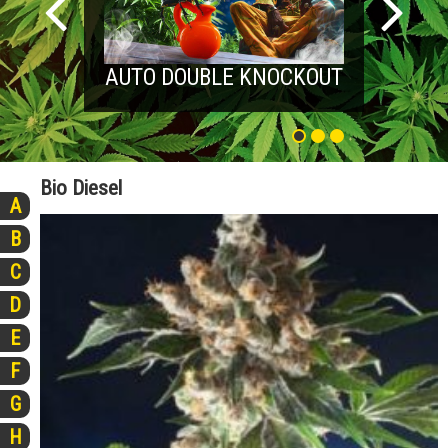
AUTO DOUBLE KNOCKOUT
Bio Diesel
A
B
C
D
E
F
G
H