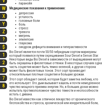
V
паранойя
W
Медицинские показания к применению:
депрессия
X
усталость
головные боли
Y
боль
стресс
Z
тревога
мигрень
?
эпилепсия
глаукома
$
синдром дефицита внимания и гиперактивности
Bio Diesel является почти 50/50 гибридным сортом марихуаны:
1
который появился путем скрещивания Sour Diesel и Sensei Star.
Некоторые виды Bio Diesel в зависимости от выращивания могут
2
быть окрашены в фиолетовые оттенки. В некоторых случаях одна
часть соцветия может быть темно-зеленой, а другая сторона
3
может быть фиолетовых тонов. Этот сорт производит
относительные плотные соцветия и большие урожаи.
7
Этот сорт обладает силой, которая будет заметна любому, кто
его использует. Ого дым вызывает кашель и почти немедленное
8
чувство мощного прилива энергии. Но, в больших дозах можно
испытать противоположное чувство тяжести и неспособности
встать с дивана.
Bio Diesel известен как отличное лекарство от хронического
беспокойства и стресса, хронической или изнурительной боли,