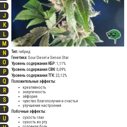
I
J
K
L
M
Тип:
гибрид
N
Генетика:
Sour Diesel и Sensei Star
O
Уровень содержания КБР:
1,11%
Уровень содержания CBN:
0,09%
P
Уровень содержания ТГК:
22,12%
Q
Положительные эффекты:
креативность
R
энергичность
эйфория
S
чувство благополучия и счастья
улучшение настроения
T
Побочные эффекты:
U
сухость глаз
сухость во рту
головная боль