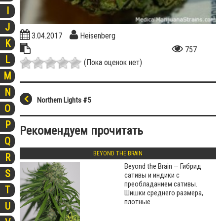
I
J
3.04.2017
Heisenberg
K
757
L
(Пока оценок нет)
M
N
Northern Lights #5
O
P
Рекомендуем прочитать
Q
BEYOND THE BRAIN
R
Beyond the Brain — Гибрид
S
сативы и индики с
преобладанием сативы.
T
Шишки среднего размера,
плотные
U