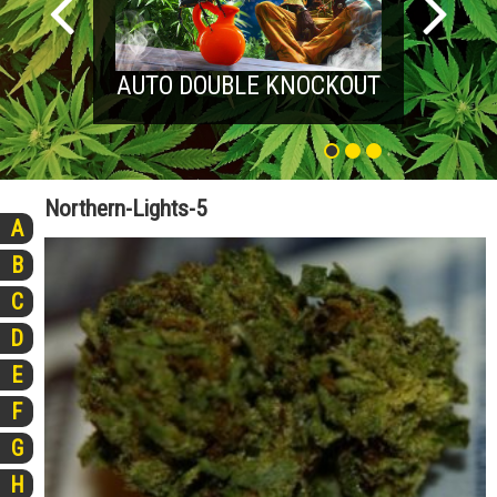
AUTO DOUBLE KNOCKOUT
Northern-Lights-5
A
B
C
D
E
F
G
H